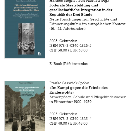
Hannes Siegrist, Jon Mathieu (Hg.)
Föderale Staatsbildung und
gesellschaftliche Integration in der
Republik der Drei Bünde
Neue Forschungen zur Geschichte und
Erinnerungskultur im europäischen Kontext
(16.–21. Jahrhundert)
2025.
Gebunden
ISBN
978-3-0340-1826-5
CHF 38.00
/
EUR 38.00
E-Book (Pdf) kostenlos
Frauke Sassnick Spohn
«Im Kampf gegen die Feinde des
Kindeswohls»
Armenpflege, Schule und Pflegekinderwesen
in Winterthur 1900–1939
2025.
Gebunden
ISBN
978-3-0340-1823-4
CHF 48.00
/
EUR 48.00