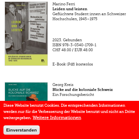
Marino Ferri
Leiden und leisten
Geflüchtete Student:innen an Schweizer
Hochschulen, 1945–1975
2023.
Gebunden
ISBN
978-3-0340-1709-1
CHF 48.00
/
EUR 48.00
E-Book (Pdf) kostenlos
Georg Kreis
Blicke auf die koloniale Schweiz
Ein Forschungsbericht
Diese Website benutzt Cookies. Die entsprechenden Informationen
2023.
Gebunden
werden nur für die Verbesserung der Website benutzt und nicht an Dritte
ISBN
978-3-0340-1717-6
CHF 38.00
/
EUR 38.00
Weitere Informationen
weitergegeben.
Einverstanden
E-Book (Pdf) kostenlos