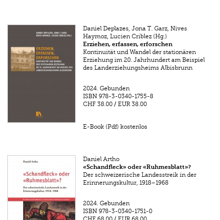
Daniel Deplazes, Jona T. Garz, Nives
Haymoz, Lucien Criblez (Hg.)
Erziehen, erfassen, erforschen
Kontinuität und Wandel der stationären
Erziehung im 20. Jahrhundert am Beispiel
des Landerziehungsheims Albisbrunn
2024.
Gebunden
ISBN
978-3-0340-1755-8
CHF 38.00
/
EUR 38.00
E-Book (Pdf) kostenlos
Daniel Artho
«Schandfleck» oder «Ruhmesblatt»?
Der schweizerische Landesstreik in der
Erinnerungskultur, 1918–1968
2024.
Gebunden
ISBN
978-3-0340-1751-0
CHF 68.00
/
EUR 68.00