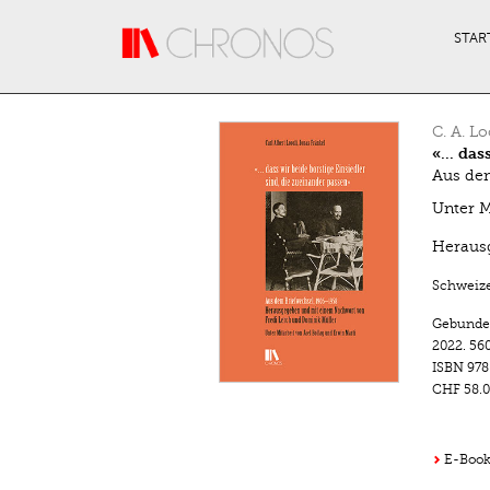
Direkt zum Inhalt
STAR
C. A. Lo
«… dass
Aus dem
Unter M
Heraus
Schweize
Gebunde
2022.
560
ISBN
978
CHF 58.0
E-Book 