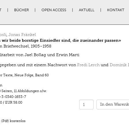
T
BÜCHER
OPEN ACCESS
AKTUELL
KONTAKT
osli
,
Jonas Fränkel
 wir beide borstige Einsiedler sind, die zueinander passen»
 Briefwechsel, 1905–1958
itarbeit von Jael Bollag und Erwin Marti
gegeben und mit einem Nachwort von
Fredi Lerch
und
Dominik 
r Texte, Neue Folge
,
Band 60
n
 Seiten
,
11 Abbildungen s/w.
-3-0340-1653-7
0
/
EUR 58.00
In den Warenk
(Pdf) kostenlos