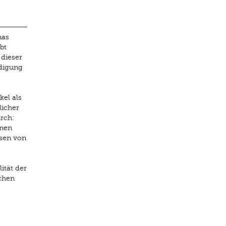
nas
bt
 dieser
idigung
kel als
licher
rch:
inen
isen von
ität der
ichen