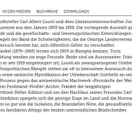
IN DEN MEDIEN
BUCHREIHE
DOWNLOADS
ftsteller Carl Albert Loosli und dem Literaturwissenschaftler Jo
mente aus den Jahren 1905 bis 1958. Die vorliegende Auswahl gi
pfe und die gesellschafts- und literaturpolitischen Entwicklungen
iegelt der Band die Schwierigkeiten, die die Geistige Landesverte
ersuch bereitet hat, sich öffentlich Gehör zu verschaffen.
ränkel (1879–1965) lernen sich 1905 in Bümpliz kennen. Trotz
ldung werden sie enge Freunde. Beide sind sie Aussen­seiter. Frän
er seit 1919 eingebürgert ist), Loosli als zwangserzogener Unehe
turpolitischen Kämpfe stehen sie oft in intensivem Austausch du
 seine satirische Mystifikation der Urheberschaft Gotthelfs an se
 Prozess gegen das antisemitische Machwerk «Protokolle der We
ein Ferdinand-Hodler-Archiv; Fränkel die langjährigen
tfried-Keller-Edition und um den Nachlass seines Freundes Carl
ahledition spiegeln sich die geistige Enge im Land und die Normal
o gut wie die Isolation, die finanziellen Nöte, die gesundheitl
s familiären Alltags der beiden unermüdlichen Briefschreiber.