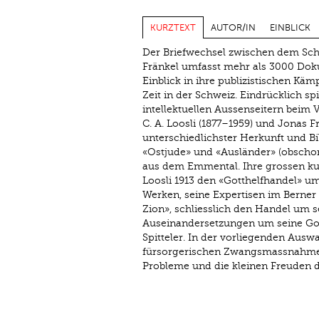
KURZTEXT
AUTOR/IN
EINBLICK
Der Briefwechsel zwischen dem Schri
Fränkel umfasst mehr als 3000 Doku
Einblick in ihre publizistischen Käm
Zeit in der Schweiz. Eindrücklich sp
intellektuellen Aussenseitern beim V
C. A. Loosli (1877–1959) und Jonas F
unterschiedlichster Herkunft und Bi
«Ostjude» und «Ausländer» (obschon 
aus dem Emmental. Ihre grossen kul
Loosli 1913 den «Gotthelfhandel» um
Werken, seine Expertisen im Berner
Zion», schliesslich den Handel um s
Auseinandersetzungen um seine Got
Spitteler. In der vorliegenden Ausw
fürsorgerischen Zwangsmassnahmen s
Probleme und die kleinen Freuden de