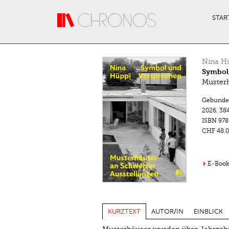
Direkt zum Inhalt
STAR
Nina H
Symbol
Musterh
Gebunde
2026.
384
ISBN
978
CHF 48.0
E-Book 
KURZTEXT
AUTOR/IN
EINBLICK