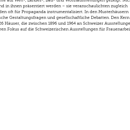
te auf Welt-, Landes-, Bau- und Wohnausstellungen gezeigt. Nic
nd in ihnen präsentiert werden – sie veranschaulichten zugleich
rden oft für Propaganda instrumentalisiert. In den Musterhäusern
sche Gestaltungsfragen und gesellschaftliche Debatten. Den Kern
6 Häuser, die zwischen 1896 und 1964 an Schweizer Ausstellung
n Fokus auf die Schweizerischen Ausstellungen für Frauenarbeit 