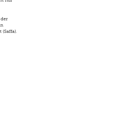
ht nur
 der
en
(Saffa).