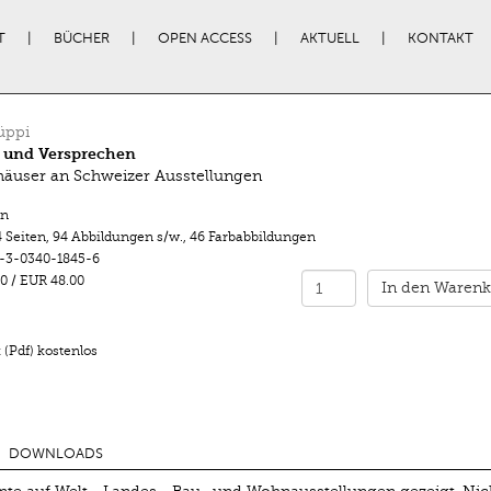
T
BÜCHER
OPEN ACCESS
AKTUELL
KONTAKT
üppi
 und Versprechen
äuser an Schweizer Ausstellungen
n
 Seiten
,
94 Abbildungen s/w.
,
46 Farbabbildungen
-3-0340-1845-6
0
/
EUR 48.00
In den Warenk
(Pdf) kostenlos
DOWNLOADS