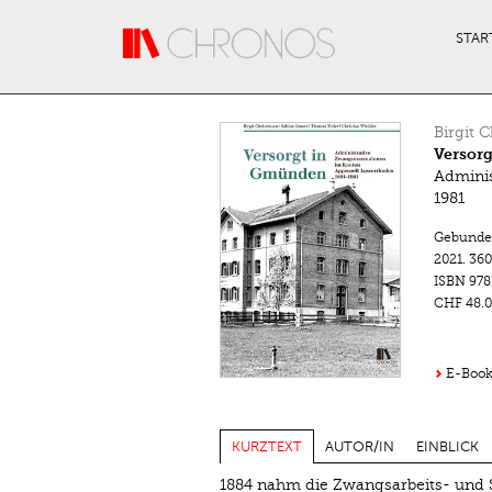
Direkt zum Inhalt
STAR
Birgit 
Versor
Admini
1981
Gebunde
2021.
360
ISBN
978
CHF 48.0
E-Book
KURZTEXT
AUTOR/IN
EINBLICK
1884 nahm die Zwangsarbeits- und S