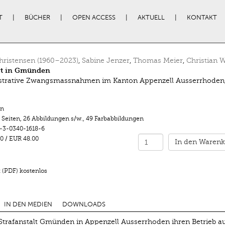
T
BÜCHER
OPEN ACCESS
AKTUELL
KONTAKT
Christensen (1960–2023)
,
Sabine Jenzer
,
Thomas Meier
,
Christian W
gt in Gmünden
strative Zwangsmassnahmen im Kanton Appenzell Ausserrhoden,
n
 Seiten
,
26 Abbildungen s/w.
,
49 Farbabbildungen
-3-0340-1618-6
0
/
EUR 48.00
In den Warenk
 (PDF) kostenlos
IN DEN MEDIEN
DOWNLOADS
trafanstalt Gmünden in Appenzell Ausserrhoden ihren Betrieb au