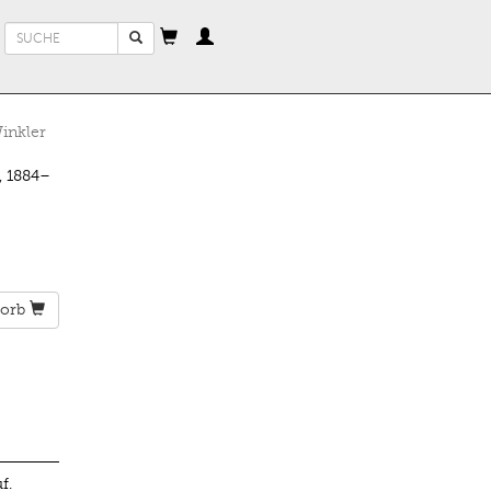
Suchformular
Suche
inkler
 1884–
orb
f.