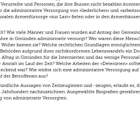
 Verurteilte und Personen, die ihre Bussen nicht bezahlen konnten
r die administrative Versorgung von «liederlichen» und «arbeits
alen Armenfürsorge «zur Last» fielen oder in den Armenhäuser
lt? Wie viele Männer und Frauen wurden auf Antrag der Gemein
Jahre in Gmünden administrativ versorgt? Wer waren diese Mensc
Woher kamen sie? Welche rechtlichen Grundlagen ermöglichten
n Behörden aufgrund ihres nichtkonformen Lebenswandels ein Do
 Alltag in Gmünden für die Internierten und das wenige Personal
er Anstalt im Lauf der Zeit? Welche Arbeiten der «Detenirten» sollt
ckend war? Wie wirkte sich eine administrative Versorgung auf
f der Betroffenen aus?
ündliche Aussagen von Zeitzeuginnen und -zeugen, erlaubt es, d
 Jahrhundert nachzuzeichnen. Ausgewählte Biografien gewähre
g von administrativ Versorgten.