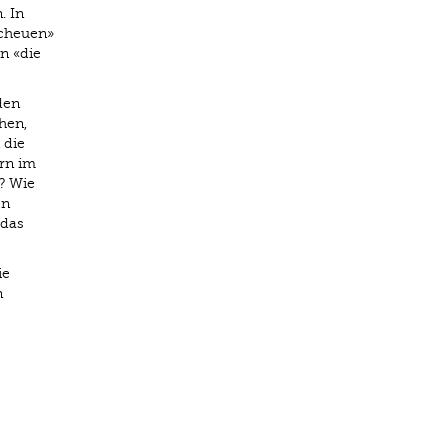
. In
scheuen»
n «die
den
hen,
 die
rn im
? Wie
en
 das
ie
n