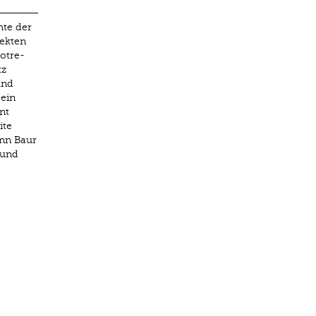
hte der
tekten
otre-
tz
und
 ein
nt
ite
nn Baur
 und