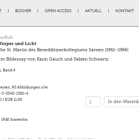
T
BÜCHER
OPEN ACCESS
AKTUELL
KONTAKT
urfluh
Körper und Licht
che St. Martin des Benediktinerkollegiums Sarnen (1961–1966)
em Bildessay von Karin Gauch und Fabien Schwartz
a
,
Band 4
r
Seiten
,
60 Abbildungen s/w.
-3-0340-1360-4
0
/
EUR 11.00
In den Warenk
(Pdf) kostenlos