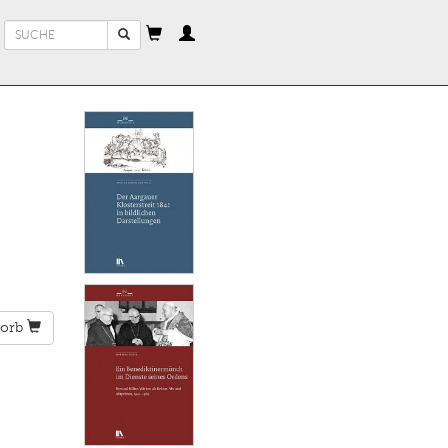
Suchformular
Suche
orb