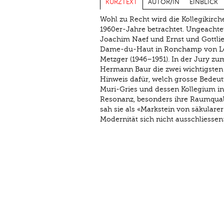
KURZTEXT
AUTOR/IN
EINBLICK
Wohl zu Recht wird die Kollegikirch
1960er-Jahre betrachtet. Ungeachte
Joachim Naef und Ernst und Gottlie
Dame-du-Haut in Ronchamp von Le Co
Metzger (1946–1951). In der Jury z
Hermann Baur die zwei wichtigsten 
Hinweis dafür, welch grosse Bedeu
Muri-Gries und dessen Kollegium in 
Resonanz, besonders ihre Raumqual
sah sie als «Markstein von säkulare
Modernität sich nicht ausschliessen