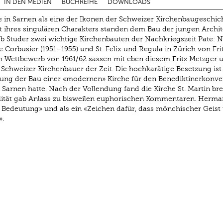
IN DEN MEDIEN
BUCHREIHE
DOWNLOADS
e in Sarnen als eine der Ikonen der Schweizer Kirchenbaugeschic
t ihres singulären Charakters standen dem Bau der jungen Archi
b Studer zwei wichtige Kirchenbauten der Nachkriegszeit Pate: N
rbusier (1951–1955) und St. Felix und Regula in Zürich von Fri
um Wettbewerb von 1961/62 sassen mit eben diesem Fritz Metzger 
Schweizer Kirchenbauer der Zeit. Die hochkarätige Besetzung ist
tung der Bau einer «modernen» Kirche für den Benediktinerkonve
Sarnen hatte. Nach der Vollendung fand die Kirche St. Martin bre
ität gab Anlass zu bisweilen euphorischen Kommentaren. Herma
r Bedeutung» und als ein «Zeichen dafür, dass mönchischer Geist
».