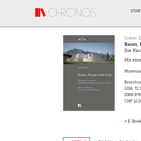
Direkt zum Inhalt
STAR
Lukas Z
Raum, 
Die Kir
Mit ein
Murensi
Broschu
2016.
72 
ISBN
978
CHF 12.0
E-Book 