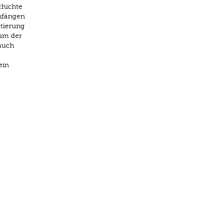
chichte
Anfängen
tierung
tum der
auch
ein