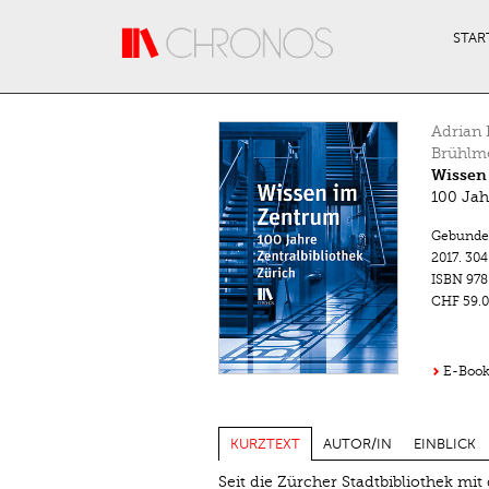
Direkt zum Inhalt
STAR
Adrian 
Brühlm
Wissen
100 Jah
Gebunde
2017.
304
ISBN
978
CHF 59.0
E-Book
KURZTEXT
AUTOR/IN
EINBLICK
Seit die Zürcher Stadtbibliothek mit