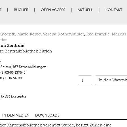
T
BÜCHER
OPEN ACCESS
AKTUELL
KONTAKT
Knoepfli
,
Mario König
,
Verena Rothenbühler
,
Rea Brändle
,
Markus
eier
 im Zentrum
re Zentralbibliothek Zürich
n
 Seiten
,
167 Farbabbildungen
-3-0340-1376-5
0
/
EUR 56.00
In den Warenk
 (PDF) kostenlos
IN DEN MEDIEN
DOWNLOADS
 der Kantonsbibliothek vereinigt wurde, besitzt Zürich eine