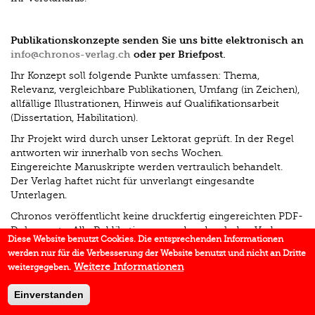
Publikationskonzepte senden Sie uns bitte elektronisch an
info@chronos-verlag.ch
oder per Briefpost.
Ihr Konzept soll folgende Punkte umfassen: Thema,
Relevanz, vergleichbare Publikationen, Umfang (in Zeichen),
allfällige Illustrationen, Hinweis auf Qualifikationsarbeit
(Dissertation, Habilitation).
Ihr Projekt wird durch unser Lektorat geprüft. In der Regel
antworten wir innerhalb von sechs Wochen.
Eingereichte Manuskripte werden vertraulich behandelt.
Der Verlag haftet nicht für unverlangt eingesandte
Unterlagen.
Chronos veröffentlicht keine druckfertig eingereichten PDF-
Dokumente. Alle Publikationen werden durch den Verlag
Diese Website benutzt Cookies. Die entsprechenden Informationen
korrigiert, lektoriert und gestaltet.
werden nur für die Verbesserung der Website benutzt und nicht an Dritte
Weitere Informationen
weitergegeben.
Einverstanden