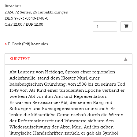
Broschur
2024.
72 Seiten
,
29 Farbabbildungen
ISBN
978-3-0340-1748-0
CHF 12.00
/
EUR 12.00
E-Book (Pdf) kostenlos
KURZTEXT
Abt Laurenz von Heidegg, Spross einer regionalen
Adels­familie, stand dem Kloster Muri, einer
habsburgischen ­Gründung, von 1508 bis zu seinem Tod
1549 vor. Als Kind einer turbulenten Epoche verband er
wie kein Abt vor ihm Amt und Repräsentation.
Er war ein Renaissance-Abt, der seinen Rang mit
Stiftungen und Kunstgegenständen unterstrich. Er
lenkte die klösterliche Gemeinschaft durch die Wirren
der Reformationszeit und kümmerte sich um den
Wiederaufschwung der Abtei Muri. Auf ihn gehen
liturgische Handschriften zurück, er gab als Symbol