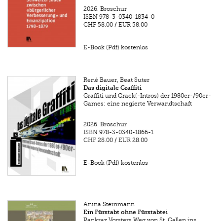
2026.
Broschur
ISBN
978-3-0340-1834-0
CHF 58.00
/
EUR 58.00
E-Book (Pdf) kostenlos
René Bauer, Beat Suter
Das digitale Graffiti
Graffiti und Crack(-Intros) der 1980er-/90er-
Games: eine negierte Verwandtschaft
2026.
Broschur
ISBN
978-3-0340-1866-1
CHF 28.00
/
EUR 28.00
E-Book (Pdf) kostenlos
Anina Steinmann
Ein Fürstabt ohne Fürstabtei
Pankraz Vorsters Weg von St. Gallen ins