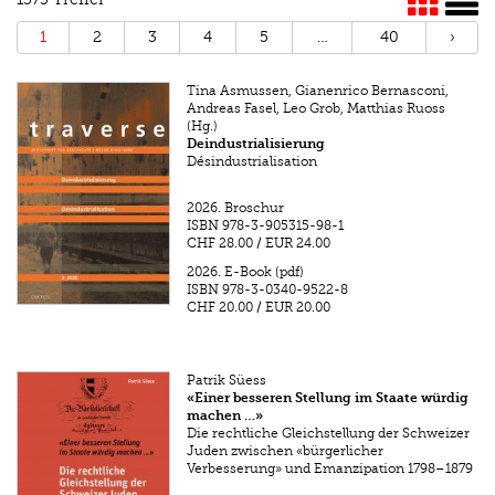
1
2
3
4
5
…
40
›
Tina Asmussen, Gianenrico Bernasconi,
Andreas Fasel, Leo Grob, Matthias Ruoss
(Hg.)
Deindustrialisierung
Désindustrialisation
2026.
Broschur
ISBN
978-3-905315-98-1
CHF 28.00
/
EUR 24.00
2026.
E-Book (pdf)
ISBN
978-3-0340-9522-8
CHF 20.00
/
EUR 20.00
Patrik Süess
«Einer besseren Stellung im Staate würdig
machen …»
Die rechtliche Gleichstellung der Schweizer
Juden zwischen «bürgerlicher
Verbesserung» und Emanzipation 1798–1879