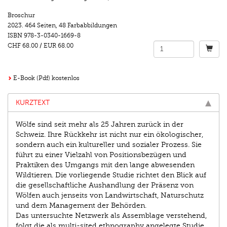
Broschur
2023.
464 Seiten
,
48 Farbabbildungen
ISBN
978-3-0340-1669-8
CHF 68.00
/
EUR 68.00
E-Book (Pdf) kostenlos
KURZTEXT
Wölfe sind seit mehr als 25 Jahren zurück in der
Schweiz. Ihre Rückkehr ist nicht nur ein ökologischer,
sondern auch ein kultureller und sozialer Prozess. Sie
führt zu einer Vielzahl von Positionsbezügen und
Praktiken des Umgangs mit den lange abwesenden
Wild­tieren. Die vorliegende Studie richtet den Blick auf
die gesellschaftliche Aushandlung der Präsenz von
Wölfen auch jenseits von Landwirtschaft, Naturschutz
und dem ­Management der Behörden.
Das untersuchte Netzwerk als Assemblage verstehend,
folgt die als multi-sited ethnography angelegte Studie