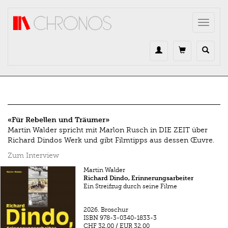
Direkt zum Inhalt
Toggle
navigat
«Für Rebellen und Träumer»
Martin Walder spricht mit Marlon Rusch in DIE ZEIT über
Richard Dindos Werk und gibt Filmtipps aus dessen Œuvre.
Zum Interview
Martin Walder
Richard Dindo, Erinnerungsarbeiter
Ein Streifzug durch seine Filme
2026.
Broschur
ISBN
978-3-0340-1833-3
CHF 32.00
/
EUR 32.00