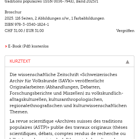
traditions populaires (ISSN 0036-794X)
,
Band 2025/1
Broschur
2025.
116 Seiten
,
2 Abbildungen s/w.
,
1 Farbabbildungen
ISBN
978-3-0340-1824-1
CHF 31.00
/
EUR 31.00
Vergriffen
E-Book (Pdf) kostenlos
KURZTEXT
Die wissenschaftliche Zeitschrift «Schweizerisches
Archiv für Volkskunde (SAVk)» veröffentlicht
Originalarbeiten (Abhandlungen, Debatten,
Forschungsberichte und Miszellen) zu volkskundlich-
alltagskulturellen, kulturanthropologischen,
regionalethnografischen und kulturwissenschaftlichen
Themen.
La revue scientifique «Archives suisses des traditions
populaires (ASTP)» publie des travaux originaux (thèses
scientifiques, débats, comptes rendus de recherche ou