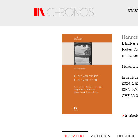
Direkt zum Inhalt
STAR
Hannes
Blicke 
Pater A
in Boze
Murensi
Broschu
2024.
142
ISBN
978
CHF 22.0
E-Book 
KURZTEXT
AUTOR/IN
EINBLICK