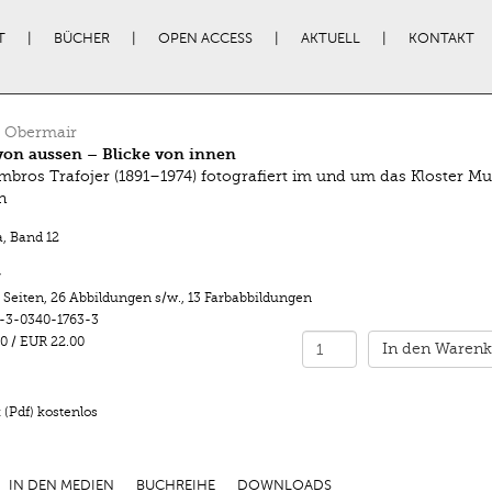
T
BÜCHER
OPEN ACCESS
AKTUELL
KONTAKT
 Obermair
von aussen – Blicke von innen
mbros Trafojer (1891–1974) fotografiert im und um das Kloster Mu
n
a
,
Band 12
r
 Seiten
,
26 Abbildungen s/w.
,
13 Farbabbildungen
-3-0340-1763-3
0
/
EUR 22.00
In den Warenk
(Pdf) kostenlos
IN DEN MEDIEN
BUCHREIHE
DOWNLOADS