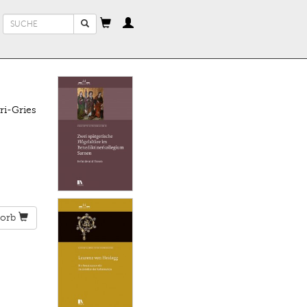
Suchformular
Suche
ri-Gries
orb