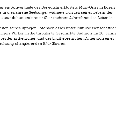
ar ein Konventuale des Benediktinerklosters Muri-Gries in Bozen
ge und erfahrene Seelsorger widmete sich zeit seines Lebens der
 Amateur dokumentierte er über mehrere Jahrzehnte das Leben in 
iten seines üppigen Foto­nachlasses unter kulturwissenschaftlic
fojers Wirken in die turbulente Geschichte Südtirols im 20. Jahr
bei der ästhetischen und der bildtheoretischen ­Dimension eines
chtung changierenden Bild-Œuvres.