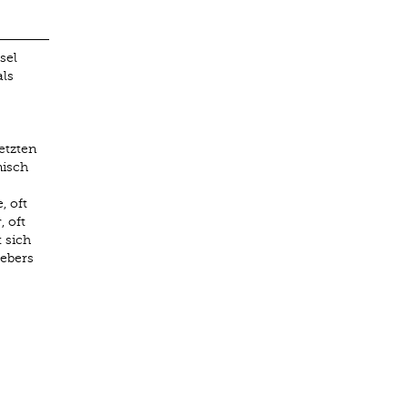
sel
ls
etzten
nisch
, oft
 oft
 sich
aebers