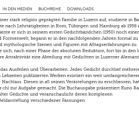
IN DEN MEDIEN
BUCHREIHE
DOWNLOADS
er stark religiös geprägten Familie in Luzern auf, studierte in Ba
te nach Lehrtätigkeiten in Rom, Tübingen und Hamburg ab 1958 a
diente er sich in seinem ersten Gedichtbändchen (1950) noch einer
und Formenwelt, begann er in den nachfolgenden Jahren formal zu
nd mythologische Szenen und Figuren mit Alltagserfahrungen zu
sich, nach einer Phase der absoluten Reduktion, fort bis in den l
e Attraktivität eine Abteilung mit Gedichten in Luzerner Aleman
das Ausfeilen und Überarbeiten: Jedes Gedicht durchlief mehrere
Lebzeiten publizierten Werken existiert ein weit umfangreicherer,
Nachlass. Diesen in all seinen Verästelungen zu erschliessen, hat
r.ch) zur Aufgabe gemacht. Die Buchausgabe präsentiert Kuno R
lter Gedichte und veranschaulicht deren komplexen
leldarstellung verschiedener Fassungen.