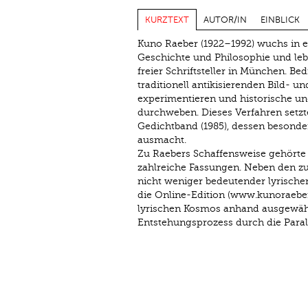
KURZTEXT
AUTOR/IN
EINBLICK
Kuno Raeber (1922–1992) wuchs in ein
Geschichte und Philosophie und leb
freier Schriftsteller in München. Be
traditionell antikisierenden Bild- 
experimentieren und historische u
durchweben. Dieses Verfahren setzte 
Gedichtband (1985), dessen besonder
ausmacht.
Zu Raebers Schaffensweise gehörte 
zahlreiche Fassungen. Neben den zu 
nicht weniger bedeutender lyrischer 
die Online-­Edition (www.kunoraebe
lyrischen Kosmos anhand ausgewäh
Entstehungsprozess durch die Paral