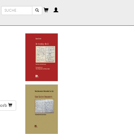
Suchformular
Suche
orb