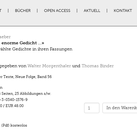
T
BÜCHER
OPEN ACCESS
AKTUELL
KONTAKT
aeber
s enorme Gedicht …»
hlte Gedichte in ihren Fassungen
gegeben von
Walter Morgenthaler
und
Thomas Binder
r Texte, Neue Folge
,
Band 56
n
 Seiten
,
25 Abbildungen s/w.
-3-0340-1576-9
0
/
EUR 48.00
In den Warenk
(Pdf) kostenlos