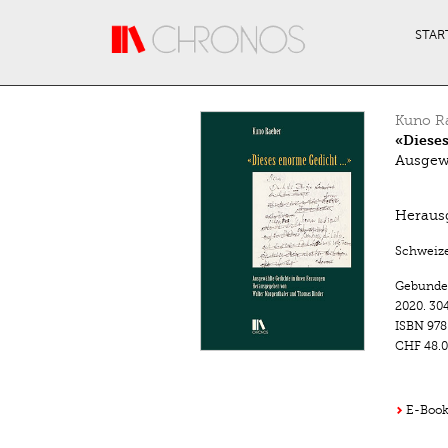
Direkt zum Inhalt
STAR
Kuno R
«Diese
Ausgewä
Heraus
Schweize
Gebunde
2020.
304
ISBN
978
CHF 48.0
E-Book 