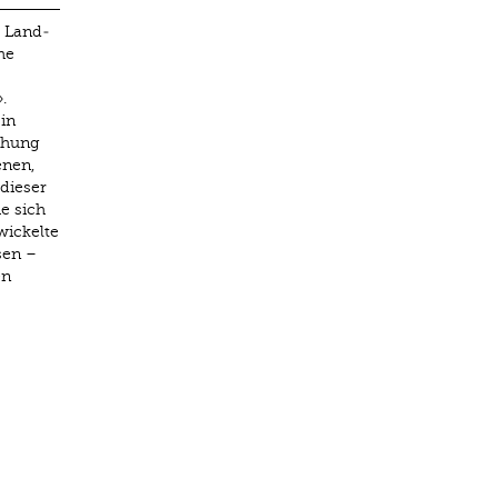
r Land­
he
.
in
iehung
enen,
dieser
e sich
wickelte
sen –
en