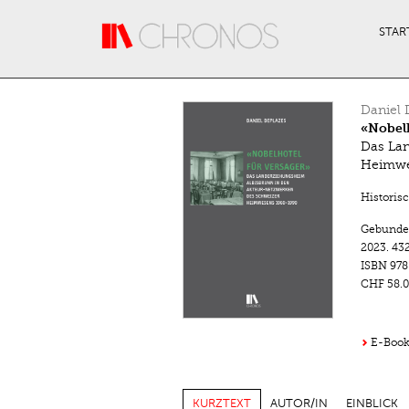
Direkt zum Inhalt
STAR
Daniel 
«Nobelh
Das Lan
Heimwe
Historis
Gebunde
2023.
432
ISBN
978
CHF 58.0
E-Book 
KURZTEXT
AUTOR/IN
EINBLICK