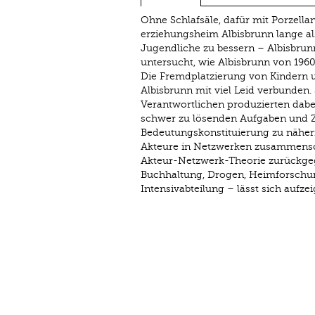
Ohne Schlafsäle, dafür mit Porzella
erziehungsheim Albisbrunn lange a
Jugendliche zu bessern – Albisbrunn
untersucht, wie Albisbrunn von 1960 
Die Fremdplatzierung von Kindern 
Albisbrunn mit viel Leid verbunden.
Verantwortlichen produzierten dabei
schwer zu lösenden Aufgaben und 
Bedeutungskonstituierung zu nähern,
Akteure in Netzwerken zusammenschl
Akteur-Netzwerk-Theorie zurück­geg
Buchhaltung, Drogen, Heimforschung
Intensiv­abteilung – lässt sich aufz