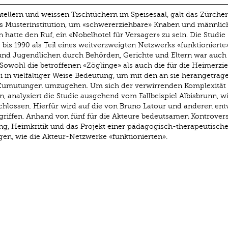
ntellern und weissen Tisch­tüchern im Speisesaal, galt das Zürche
ls Musterinstitution, um «schwererziehbare» Knaben und männlic
 hatte den Ruf, ein «Nobelhotel für Versager» zu sein. Die Studie
bis 1990 als Teil eines weitverzweigten Netzwerks «­funktionierte»
und Jugendlichen durch Behörden, Gerichte und Eltern war auch 
 Sowohl die betroffenen «Zöglinge» als auch die für die Heimerz
 in vielfältiger Weise Bedeutung, um mit den an sie heran­getrag
Zumutungen umzugehen. Um sich der verwirrenden Komplexität 
 analysiert die Studie ausgehend vom Fallbeispiel Albisbrunn, wi
ossen. Hierfür wird auf die von ­Bruno Latour und anderen ent
riffen. Anhand von fünf für die Akteure bedeutsamen Kontrover
, Heim­kritik und das Projekt einer pädagogisch-­therapeutisch
eigen, wie die Akteur-Netzwerke «funktionierten».