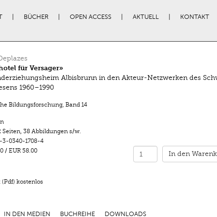
T
BÜCHER
OPEN ACCESS
AKTUELL
KONTAKT
Deplazes
otel für Versager»
derziehungsheim Albisbrunn in den Akteur-Netzwerken des Sch
sens 1960–1990
che Bildungsforschung
,
Band 14
n
 Seiten
,
38 Abbildungen s/w.
-3-0340-1708-4
0
/
EUR 58.00
In den Warenk
(Pdf) kostenlos
IN DEN MEDIEN
BUCHREIHE
DOWNLOADS