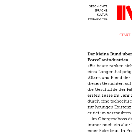
Direkt zum Inhalt
GESCHICHTE
SPRACHE
KULTUR
PHILOSOPHIE
START
Der kleine Bund über
Porzellanindustrie»
«Bis heute ranken sic
einst Langenthal präg
‹Glanz und Elend der P
diesen Gerüchten au
die Geschichte der Fa
ersten Tasse im Jahr
durch eine tschechis
zur heutigen Existenz
er tief im verstaubt
– im Obergeschoss de
immer noch ein alter 
einer Ecke liegt. In P