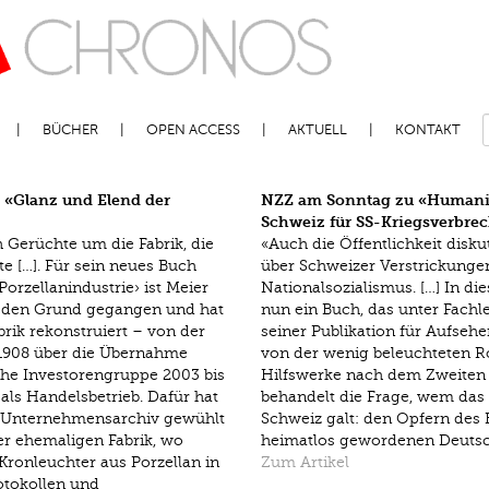
BÜCHER
OPEN ACCESS
AKTUELL
KONTAKT
 «Glanz und Elend der
NZZ am Sonntag zu «Humanit
Schweiz für SS-Kriegsverbre
h Gerüchte um die Fabrik, die
«Auch die Öffentlichkeit disku
te […]. Für sein neues Buch
über Schweizer Verstrickunge
orzellanindustrie› ist Meier
Nationalsozialismus. […] In die
f den Grund gegangen und hat
nun ein Buch, das unter Fachl
brik rekonstruiert – von der
seiner Publikation für Aufsehe
 1908 über die Übernahme
von der wenig beleuchteten R
che Investorengruppe 2003 bis
Hilfswerke nach dem Zweiten 
 als Handelsbetrieb. Dafür hat
behandelt die Frage, wem das 
en Unternehmensarchiv gewühlt
Schweiz galt: den Opfern des
r ehemaligen Fabrik, wo
heimatlos gewordenen Deuts
Kronleuchter aus Porzellan in
Zum Artikel
rotokollen und