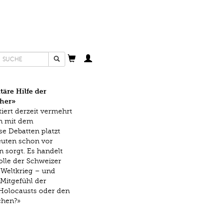
Suchformular
Suche
äre Hilfe der
cher»
tiert derzeit vermehrt
n mit dem
se Debatten platzt
euten schon vor
n sorgt. Es handelt
olle der Schweizer
Weltkrieg – und
Mitgefühl der
 Holocausts oder den
chen?»