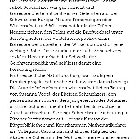
Der Zürcher Mediziner und Naturforscher Johann
Jakob Scheuchzer war gut vernetzt und
korrespondierte mit zahlreichen Gelehrten aus der
Schweiz und Europa. Neuere Forschungen über
Wissenschaft und Wissenschaftler in der Frühen
Neuzeit richten den Fokus auf die Briefwechsel unter
den Mitgliedern der «Gelehrtenrepublik», denn
Korrespondenz spielte in der Wissensproduktion eine
wichtige Rolle. Diese Studie untersucht Scheuchzers
soziales Netz unterhalb der Schwelle der
Gelehrtenrepublik und schliesst damit eine
Forschungslücke.
Frühneuzeitliche Naturforschung war häufig ein
Familienprojekt, zahlreiche Helfer waren daran beteiligt.
Die Autorin beleuchtet den wissenschaftlichen Beitrag
von Susanna Vogel, der Ehefrau Scheuchzers, den
gemeinsamen Söhnen, dem jüngeren Bruder Johannes
und drei Schülern, die ihr Lehrjahr bei Scheuchzer in
Zürich verbrachten. Sie zeigt Scheuchzers Einbettung in
Zürcher Institutionen auf – er war Kurator der
Bürgerbibliothek und Kunstkammer, Mathematiklehrer
am Collegium Carolinum und aktives Mitglied der
Akademie Collegium der Wohlgesinnten – und erläutert