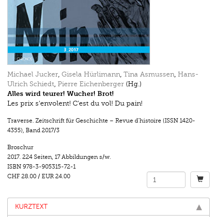
Michael Jucker
,
Gisela Hürlimann
,
Tina Asmussen
,
Hans-
Ulrich Schiedt
,
Pierre Eichenberger
(Hg.)
Alles wird teurer! Wucher! Brot!
Les prix s'envolent! C’est du vol! Du pain!
Traverse. Zeitschrift für Geschichte – Revue d’histoire (ISSN 1420-
4355)
,
Band 2017/3
Broschur
2017.
224 Seiten
,
17 Abbildungen s/w.
ISBN
978-3-905315-72-1
CHF 28.00
/
EUR 24.00
KURZTEXT