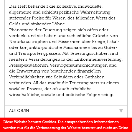
Das Heft behandelt die kollektive, individuelle,
allgemeine und schichtspezifische Wahrnehmung
steigender Preise für Waren, des fallenden Werts des
Gelds und sinkender Löhne.
Phänomene der Teuerung zeigen sich offen oder
verdeckt und sie haben unterschiedliche Gründe: von
Naturkatastrophen und Missernten über Kriege, fiskal-
oder konjunkturpolitische Massnahmen bis zu Güter-
und Transportengpässen. Mit Teuerungsschüben sind
meistens Veränderungen in der Einkommensverteilung,
Preisspekulationen, Vermögensumschichtungen und
die Entwertung von bestehenden finanziellen
Verbindlichkeiten wie Schulden oder Guthaben
verbunden. All das macht die Teuerung stets zu einem
sozialen Prozess, der oft auch erhebliche
wirtschaftliche, soziale und politische Folgen zeitigt.
AUTOR/IN
EINBLICK
Diese Website benutzt Cookies. Die entsprechenden Informationen
werden nur für die Verbesserung der Website benutzt und nicht an Dritte
BUCHREIHE