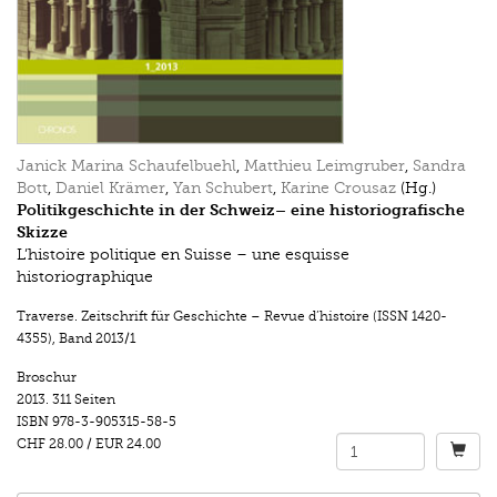
Janick Marina Schaufelbuehl
,
Matthieu Leimgruber
,
Sandra
Bott
,
Daniel Krämer
,
Yan Schubert
,
Karine Crousaz
(Hg.)
Politikgeschichte in der Schweiz– eine historiografische
Skizze
L’histoire politique en Suisse – une esquisse
historiographique
Traverse. Zeitschrift für Geschichte – Revue d’histoire (ISSN 1420-
4355)
,
Band 2013/1
Broschur
2013.
311 Seiten
ISBN
978-3-905315-58-5
CHF 28.00
/
EUR 24.00