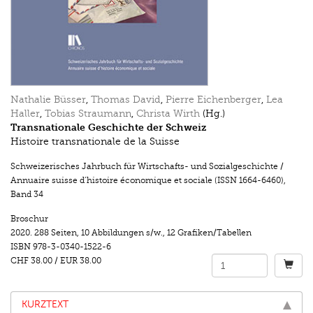
Nathalie Büsser
,
Thomas David
,
Pierre Eichenberger
,
Lea
Haller
,
Tobias Straumann
,
Christa Wirth
(Hg.)
Transnationale Geschichte der Schweiz
Histoire transnationale de la Suisse
Schweizerisches Jahrbuch für Wirtschafts- und Sozialgeschichte /
Annuaire suisse d’histoire économique et sociale (ISSN 1664-6460)
,
Band 34
Broschur
2020.
288 Seiten
,
10 Abbildungen s/w.
,
12 Grafiken/Tabellen
ISBN
978-3-0340-1522-6
CHF 38.00
/
EUR 38.00
KURZTEXT