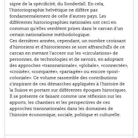
signe de la spécificité, du Sonderfall. En cela,
l’historiographie helvétique ne diffère pas
fondamentalement de celle d’autres pays. Les
différentes historiographies nationales ont ceci en
commun qu’elles semblent prises dans le carcan d’un
certain nationalisme méthodologique.
Ces dernières années, cependant, un nombre croissant
d’historiens et d’historiennes se sont affranchiEs de ce
carcan en mettant l’accent sur les «circulations» de
personnes, de technologies et de savoirs, en adoptant
des approches «transnationale», «globale», «connectée»,
«croisée», «comparée», «partagée» ou encore «post-
coloniale». Ce volume rassemble des contributions
s’inspirant de ces démarches appliquées à l’histoire de
la Suisse et portant sur différentes époques historiques.
Il se présente ce faisant comme une réflexion sur les
apports, les chantiers et les perspectives de ces
approches transnationales dans les domaines de
l’histoire économique, sociale, politique et culturelle.