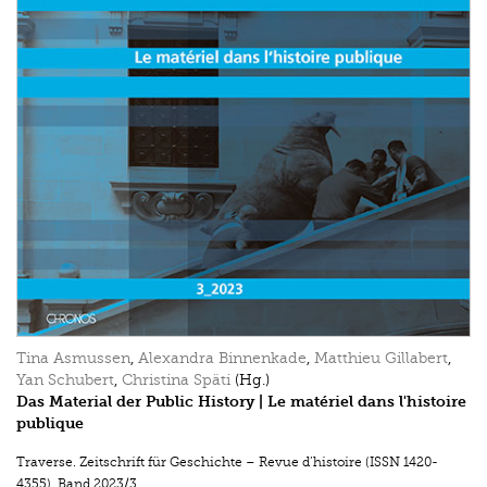
Tina Asmussen
,
Alexandra Binnenkade
,
Matthieu Gillabert
,
Yan Schubert
,
Christina Späti
(Hg.)
Das Material der Public History | Le matériel dans l'histoire
publique
Traverse. Zeitschrift für Geschichte – Revue d’histoire (ISSN 1420-
4355)
,
Band 2023/3