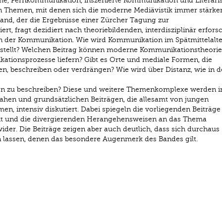
me, Fernkommunikation, inszenierte Kommunikation und Literari
Themen, mit denen sich die moderne Mediävistik immer stärke
and, der die Ergebnisse einer Zürcher Tagung zur
t, fragt dezidiert nach theoriebildenden, interdisziplinär erfors
n der Kommunikation. Wie wird Kommunikation im Spätmittelalte
stellt? Welchen Beitrag können moderne Kommunikationstheorie
tionsprozesse liefern? Gibt es Orte und mediale Formen, die
en, beschreiben oder verdrängen? Wie wird über Distanz, wie in 
on zu beschreiben? Diese und weitere Themenkomplexe werden i
ennahen und grundsätzlichen Beiträgen, die allesamt von jungen
, intensiv diskutiert. Dabei spiegeln die vorliegenden Beiträge
it und die divergierenden Herangehensweisen an das Thema
der. Die Beiträge zeigen aber auch deutlich, dass sich durchaus
lassen, denen das besondere Augenmerk des Bandes gilt.