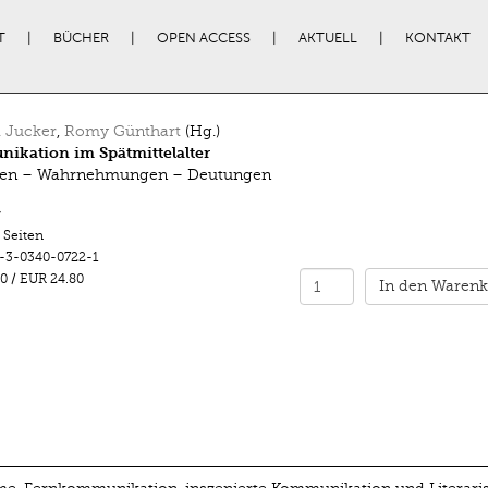
T
BÜCHER
OPEN ACCESS
AKTUELL
KONTAKT
 Jucker
,
Romy Günthart
(Hg.)
ikation im Spätmittelalter
rten – Wahrnehmungen – Deutungen
r
 Seiten
-3-0340-0722-1
0
/
EUR 24.80
In den Warenk