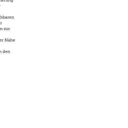
sierung
r
chbaren
r
n zur
der Nähe
n den