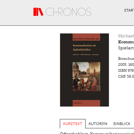
Direkt zum Inhalt
STAR
Michael
Kommun
Spiela
Broschu
2005.
160
ISBN
978
CHF 38.0
KURZTEXT
AUTOR/IN
EINBLICK