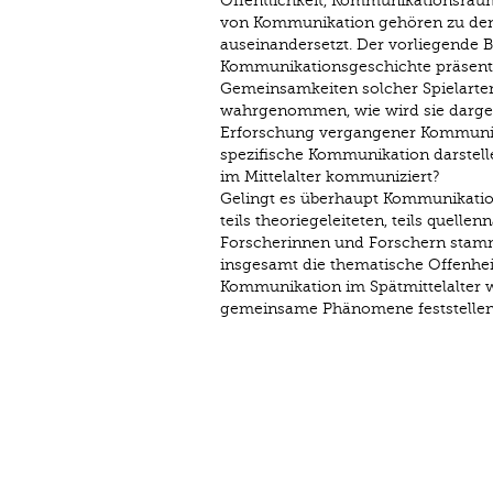
Öffentlichkeit, Kommunikationsräu
von Kommunikation gehören zu den 
auseinandersetzt. Der vorliegende B
Kommunikationsgeschichte präsentier
Gemeinsamkeiten solcher Spielarte
wahrgenommen, wie wird sie darge
Erforschung vergangener Kommunika
spezifische Kommunikation darstell
im Mittelalter kommuniziert?
Gelingt es überhaupt Kommunikati
teils theoriegeleiteten, teils quell
Forscherinnen und Forschern stammen
insgesamt die thematische Offenhe
Kommunikation im Spätmittelalter wi
gemeinsame Phänomene feststellen 