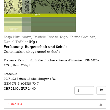
Katja Hürlimann
,
Daniele Tosato-Rigo
,
Karine Crousaz
,
Daniel Tröhler
(Hg.)
Verfassung, Bürgerschaft und Schule
Constitution, citoyenneté et école
Traverse. Zeitschrift für Geschichte – Revue d’histoire (ISSN 1420-
4355)
,
Band 2017/1
Broschur
2017.
192 Seiten
,
12 Abbildungen s/w.
ISBN
978-3-905315-70-7
CHF 28.00
/
EUR 24.00
KURZTEXT