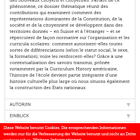
des nouveaux citoyens et citoyennes. Partant de ce
phénomène, ce dossier thématique réunit des
contributions qui examinent comment des
représentations dominantes de la Constitution, de la
société et de la citoyenneté se développent dans des
territoires donnés – en Suisse et à l’étranger – et se
répercutent de façon normative sur l’organisation et les
curricula scolaires: comment autorisent-elles toutes
sortes de différenciations (selon le statut social, le sexe,
la formation), voire les renforcent-elles? Grâce à une
contextualisation des savoirs transmis, prônée
notamment par la Curriculum History américaine,
l’histoire de l’école devient partie intégrante d’une
histoire culturelle plus large où nous situons également
la construction des Etats nationaux.
AUTOR/IN
EINBLICK
IN DEN MEDIEN
Diese Website benutzt Cookies. Die entsprechenden Informationen
werden nur für die Verbesserung der Website benutzt und nicht an Dritte
BUCHREIHE