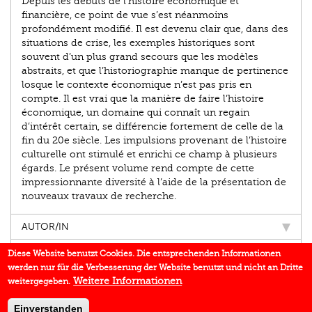
Depuis les débuts de l’histoire économique et
financière, ce point de vue s’est néanmoins
profondément modifié. Il est devenu clair que, dans des
situations de crise, les exemples historiques sont
souvent d’un plus grand secours que les modèles
abstraits, et que l’historiographie manque de pertinence
losque le contexte économique n’est pas pris en
compte. Il est vrai que la manière de faire l’histoire
économique, un domaine qui connaît un regain
d’intérêt certain, se différencie fortement de celle de la
fin du 20e siècle. Les impulsions provenant de l’histoire
culturelle ont stimulé et enrichi ce champ à plusieurs
égards. Le présent volume rend compte de cette
impressionnante diversité à l’aide de la présentation de
nouveaux travaux de recherche.
AUTOR/IN
EINBLICK
Diese Website benutzt Cookies. Die entsprechenden Informationen
werden nur für die Verbesserung der Website benutzt und nicht an Dritte
BUCHREIHE
Weitere Informationen
weitergegeben.
DOWNLOADS
Einverstanden