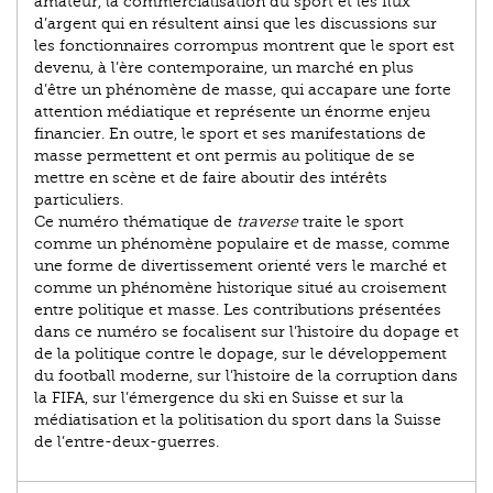
amateur, la commercialisation du sport et les flux
d’argent qui en résultent ainsi que les discussions sur
les fonctionnaires corrompus montrent que le sport est
devenu, à l’ère contemporaine, un marché en plus
d’être un phénomène de masse, qui accapare une forte
attention médiatique et représente un énorme enjeu
financier. En outre, le sport et ses manifestations de
masse permettent et ont permis au politique de se
mettre en scène et de faire aboutir des intérêts
particuliers.
Ce numéro thématique de
traverse
traite le sport
comme un phénomène populaire et de masse, comme
une forme de divertissement orienté vers le marché et
comme un phénomène historique situé au croisement
entre politique et masse. Les contributions présentées
dans ce numéro se focalisent sur l’histoire du dopage et
de la politique contre le dopage, sur le développement
du football moderne, sur l’histoire de la corruption dans
la FIFA, sur l’émergence du ski en Suisse et sur la
médiatisation et la politisation du sport dans la Suisse
de l’entre-deux-guerres.