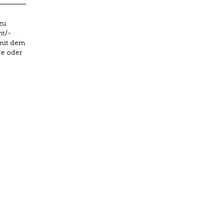
zu
nt/-
 mit dem
ge oder