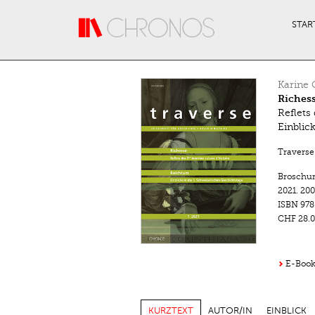
Direkt zum Inhalt
STAR
Karine 
Riches
Reflets
Einblic
Traverse.
Broschu
2021.
200
ISBN
978
CHF 28.0
E-Book 
KURZTEXT
AUTOR/IN
EINBLICK