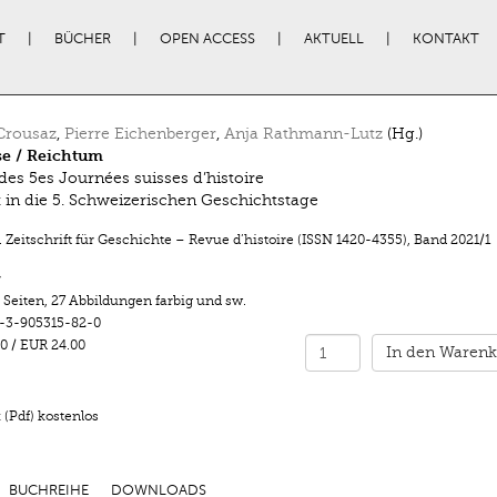
T
BÜCHER
OPEN ACCESS
AKTUELL
KONTAKT
Crousaz
,
Pierre Eichenberger
,
Anja Rathmann-Lutz
(Hg.)
se / Reichtum
 des 5es Journées suisses d’histoire
k in die 5. Schweizerischen Geschichtstage
 Zeitschrift für Geschichte – Revue d’histoire (ISSN 1420-4355)
,
Band 2021/1
r
 Seiten
,
27 Abbildungen farbig und sw.
-3-905315-82-0
0
/
EUR 24.00
In den Warenk
(Pdf) kostenlos
BUCHREIHE
DOWNLOADS