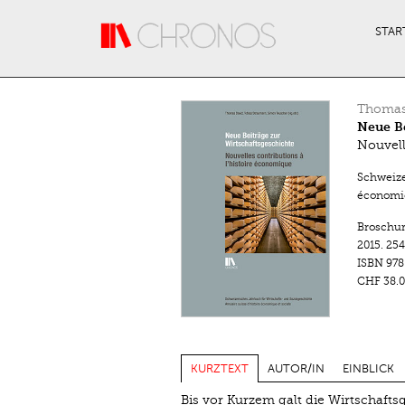
Direkt zum Inhalt
STAR
Thomas
Neue Be
Nouvell
Schweize
économiq
Broschu
2015.
254
ISBN
978
CHF 38.0
KURZTEXT
AUTOR/IN
EINBLICK
Bis vor Kurzem galt die Wirtschafts