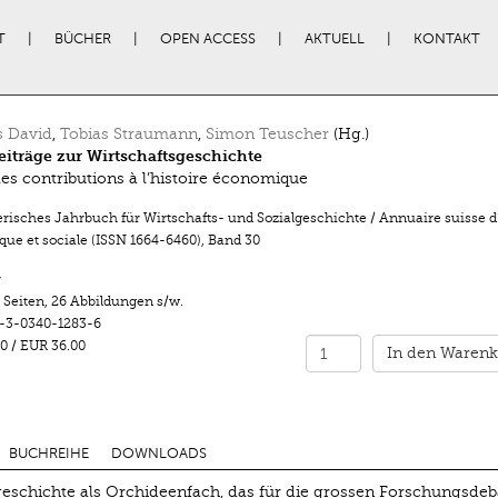
T
BÜCHER
OPEN ACCESS
AKTUELL
KONTAKT
 David
,
Tobias Straumann
,
Simon Teuscher
(Hg.)
iträge zur Wirtschaftsgeschichte
es contributions à l’histoire économique
risches Jahrbuch für Wirtschafts- und Sozialgeschichte / Annuaire suisse d’
ue et sociale (ISSN 1664-6460)
,
Band 30
r
 Seiten
,
26 Abbildungen s/w.
-3-0340-1283-6
0
/
EUR 36.00
In den Warenk
BUCHREIHE
DOWNLOADS
geschichte als Orchideenfach, das für die grossen Forschungsdeb