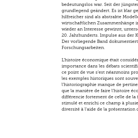
bedeutungslos war. Seit der jüngste
grundlegend geändert. Es ist klar ge
hilfreicher sind als abstrakte Mode
wirtschaftlichen Zusammenhänge irre
wieder an Interesse gewinnt, unters
20. Jahrhunderts. Impulse aus der Ku
Der vorliegende Band dokumentiert 
Forschungsarbeiten.
L’histoire économique était consid
importance dans les débats scientifi
ce point de vue s’est néanmoins prof
les exemples historiques sont souve
l’historiographie manque de pertine
que la manière de faire l’histoire é
différencie fortement de celle de la 
stimulé et enrichi ce champ à plus
diversité à l’aide de la présentatio