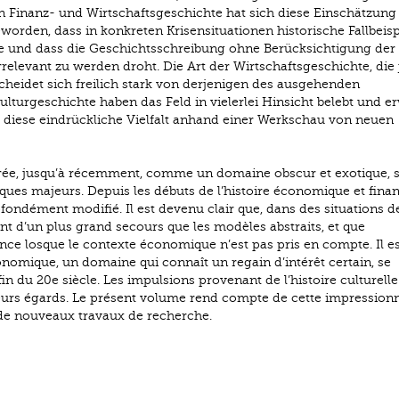
n Finanz- und Wirtschaftsgeschichte hat sich diese Einschätzung
worden, dass in konkreten Krisensituationen historische Fallbeisp
lle und dass die Geschichtsschreibung ohne Berücksichtigung der
levant zu werden droht. Die Art der Wirtschaftsgeschichte, die j
cheidet sich freilich stark von derjenigen des ausgehenden
lturgeschichte haben das Feld in vielerlei Hinsicht belebt und er
diese eindrückliche Vielfalt anhand einer Werkschau von neuen
érée, jusqu’à récemment, comme un domaine obscur et exotique, 
ques majeurs. Depuis les débuts de l’histoire économique et finan
ondément modifié. Il est devenu clair que, dans des situations de
nt d’un plus grand secours que les modèles abstraits, et que
nce losque le contexte économique n’est pas pris en compte. Il es
conomique, un domaine qui connaît un regain d’intérêt certain, se
fin du 20e siècle. Les impulsions provenant de l’histoire culturelle
ieurs égards. Le présent volume rend compte de cette impression
n de nouveaux travaux de recherche.