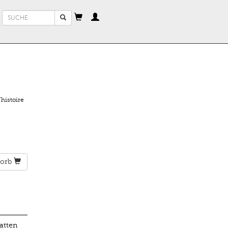
Suchformular
Suche
histoire
orb
atten