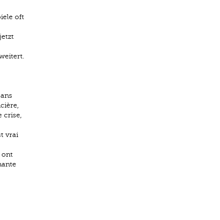
iele oft
etzt
weitert.
sans
cière,
 crise,
t vrai
 ont
nante