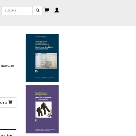
Suchformular
Suche
histoire
orb
tische