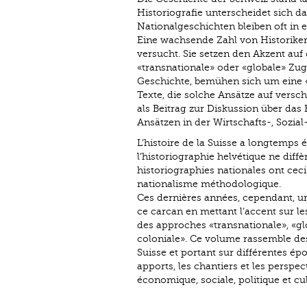
Historiografie unterscheidet sich d
Nationalgeschichten bleiben oft i
Eine wachsende Zahl von Historikern
versucht. Sie setzen den Akzent au
«transnationale» oder «globale» Zug
Geschichte, bemühen sich um eine «
Texte, die solche Ansätze auf vers
als Beitrag zur Diskussion über das
Ansätzen in der Wirtschafts-, Sozial-
L’histoire de la Suisse a longtemps ét
l’historiographie helvétique ne diff
historiographies nationales ont cec
nationalisme méthodologique.
Ces dernières années, cependant, un
ce carcan en mettant l’accent sur le
des approches «transnationale», «gl
coloniale». Ce volume rassemble des 
Suisse et portant sur différentes ép
apports, les chantiers et les perspe
économique, sociale, politique et cul