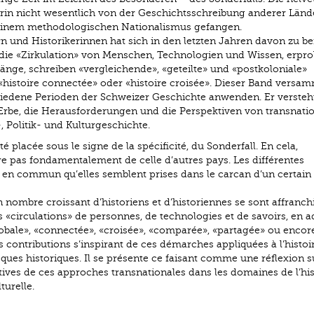
arin nicht wesentlich von der Geschichtsschreibung anderer Länd
n einem methodologischen Nationalismus gefangen.
 und Historikerinnen hat sich in den letzten Jahren davon zu be
f die «Zirkulation» von Menschen, Technologien und Wissen, erpr
änge, schreiben «vergleichende», «geteilte» und «postkoloniale»
histoire connectée» oder «histoire croisée». Dieser Band versam
chiedene Perioden der Schweizer Geschichte anwenden. Er versteht
 Erbe, die Herausforderungen und die Perspektiven von transnati
, ­Politik- und Kulturgeschichte.
é placée sous le signe de la spécificité, du Sonderfall. En cela,
ère pas fondamentalement de celle d’autres pays. Les différentes
i en commun qu’elles semblent prises dans le carcan d’un certain
 nombre croissant d’historiens et d’historiennes se sont affranch
s «circulations» de personnes, de technologies et de savoirs, en 
obale», «connectée», «croisée», «comparée», «partagée» ou encor
contributions s’inspirant de ces démarches appliquées à l’histoir
oques historiques. Il se présente ce faisant comme une réflexion s
ctives de ces approches transnationales dans les domaines de l’his
turelle.