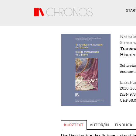
Direkt zum Inhalt
STAR
Nathali
Straum
Transna
Histoir
Schweize
économiq
Broschu
2020.
288
ISBN
978
CHF 38.0
KURZTEXT
AUTOR/IN
EINBLICK
Die Geschichte der Schweiz stand la