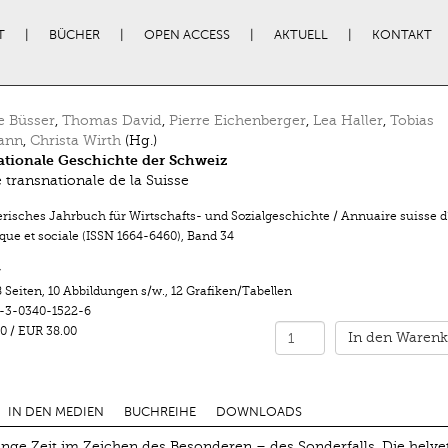
T
BÜCHER
OPEN ACCESS
AKTUELL
KONTAKT
e Büsser
,
Thomas David
,
Pierre Eichenberger
,
Lea Haller
,
Tobias
ann
,
Christa Wirth
(Hg.)
tionale Geschichte der Schweiz
e transnationale de la Suisse
risches Jahrbuch für Wirtschafts- und Sozialgeschichte / Annuaire suisse d’
ue et sociale (ISSN 1664-6460)
,
Band 34
r
 Seiten
,
10 Abbildungen s/w.
,
12 Grafiken/Tabellen
-3-0340-1522-6
0
/
EUR 38.00
In den Warenk
IN DEN MEDIEN
BUCHREIHE
DOWNLOADS
nge Zeit im ­Zeichen des Besonderen – des Sonderfalls. Die helve