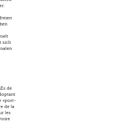
er.
freien
oben
melt
 sich
onalen
iEs de
adoptant
e «post-
e de la
ur les
toire