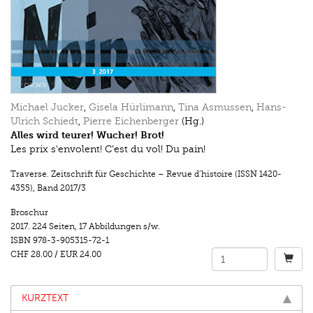
Michael Jucker
,
Gisela Hürlimann
,
Tina Asmussen
,
Hans-
Ulrich Schiedt
,
Pierre Eichenberger
(Hg.)
Alles wird teurer! Wucher! Brot!
Les prix s'envolent! C’est du vol! Du pain!
Traverse. Zeitschrift für Geschichte – Revue d’histoire (ISSN 1420-
4355)
,
Band 2017/3
Broschur
2017.
224 Seiten
,
17 Abbildungen s/w.
ISBN
978-3-905315-72-1
CHF 28.00
/
EUR 24.00
KURZTEXT