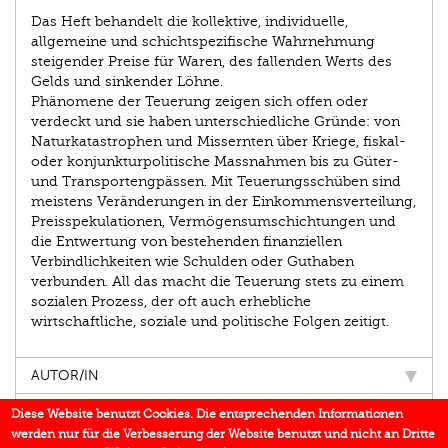
Das Heft behandelt die kollektive, individuelle,
allgemeine und schichtspezifische Wahrnehmung
steigender Preise für Waren, des fallenden Werts des
Gelds und sinkender Löhne.
Phänomene der Teuerung zeigen sich offen oder
verdeckt und sie haben unterschiedliche Gründe: von
Naturkatastrophen und Missernten über Kriege, fiskal-
oder konjunkturpolitische Massnahmen bis zu Güter-
und Transportengpässen. Mit Teuerungsschüben sind
meistens Veränderungen in der Einkommensverteilung,
Preisspekulationen, Vermögensumschichtungen und
die Entwertung von bestehenden finanziellen
Verbindlichkeiten wie Schulden oder Guthaben
verbunden. All das macht die Teuerung stets zu einem
sozialen Prozess, der oft auch erhebliche
wirtschaftliche, soziale und politische Folgen zeitigt.
AUTOR/IN
EINBLICK
Diese Website benutzt Cookies. Die entsprechenden Informationen
werden nur für die Verbesserung der Website benutzt und nicht an Dritte
BUCHREIHE