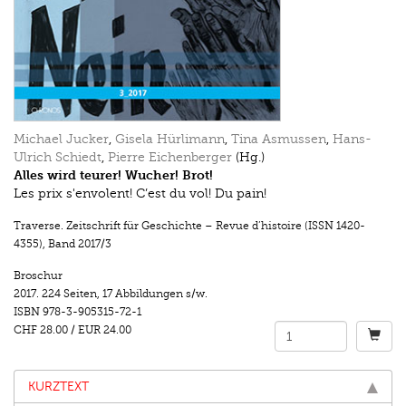
Michael Jucker
,
Gisela Hürlimann
,
Tina Asmussen
,
Hans-
Ulrich Schiedt
,
Pierre Eichenberger
(Hg.)
Alles wird teurer! Wucher! Brot!
Les prix s'envolent! C’est du vol! Du pain!
Traverse. Zeitschrift für Geschichte – Revue d’histoire (ISSN 1420-
4355)
,
Band 2017/3
Broschur
2017.
224 Seiten
,
17 Abbildungen s/w.
ISBN
978-3-905315-72-1
CHF 28.00
/
EUR 24.00
KURZTEXT