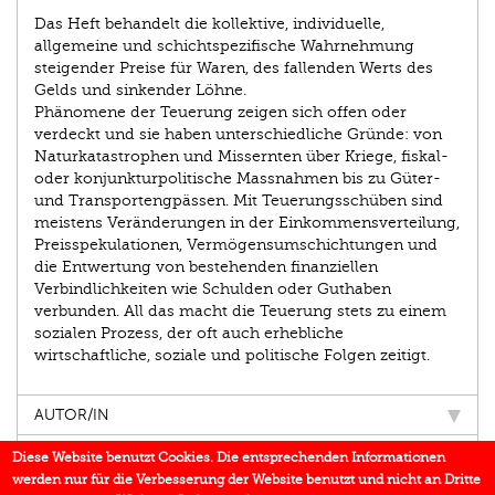
Das Heft behandelt die kollektive, individuelle,
allgemeine und schichtspezifische Wahrnehmung
steigender Preise für Waren, des fallenden Werts des
Gelds und sinkender Löhne.
Phänomene der Teuerung zeigen sich offen oder
verdeckt und sie haben unterschiedliche Gründe: von
Naturkatastrophen und Missernten über Kriege, fiskal-
oder konjunkturpolitische Massnahmen bis zu Güter-
und Transportengpässen. Mit Teuerungsschüben sind
meistens Veränderungen in der Einkommensverteilung,
Preisspekulationen, Vermögensumschichtungen und
die Entwertung von bestehenden finanziellen
Verbindlichkeiten wie Schulden oder Guthaben
verbunden. All das macht die Teuerung stets zu einem
sozialen Prozess, der oft auch erhebliche
wirtschaftliche, soziale und politische Folgen zeitigt.
AUTOR/IN
EINBLICK
Diese Website benutzt Cookies. Die entsprechenden Informationen
werden nur für die Verbesserung der Website benutzt und nicht an Dritte
BUCHREIHE