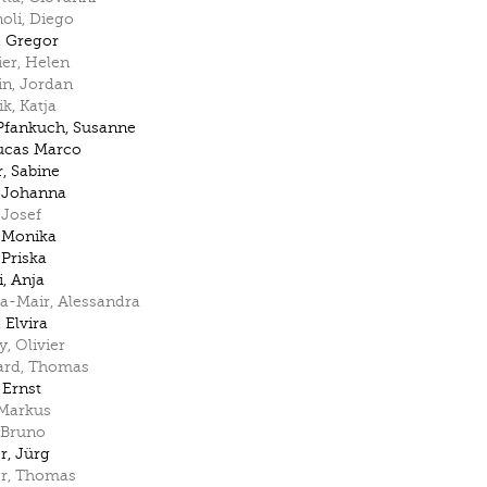
oli
,
Diego
,
Gregor
ier
,
Helen
in
,
Jordan
ik
,
Katja
Pfankuch
,
Susanne
ucas Marco
r
,
Sabine
,
Johanna
,
Josef
,
Monika
,
Priska
i
,
Anja
a-Mair
,
Alessandra
,
Elvira
y
,
Olivier
ard
,
Thomas
,
Ernst
Markus
Bruno
r
,
Jürg
r
,
Thomas