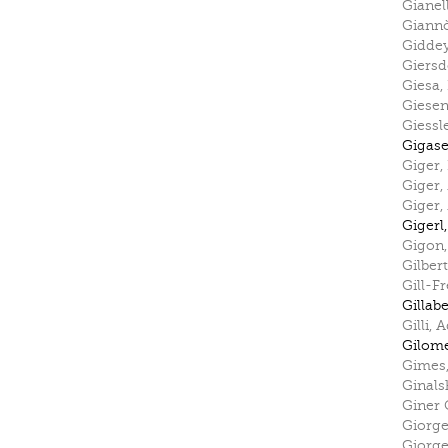
Gianel
Giann
Gidde
Giersd
Giesa
,
Giese
Giessl
Gigas
Giger
,
Giger
,
Giger
,
Gigerl
Gigon
Gilbert
Gill-F
Gillabe
Gilli
,
A
Gilom
Gimes
Ginals
Giner
Giorge
Giorge