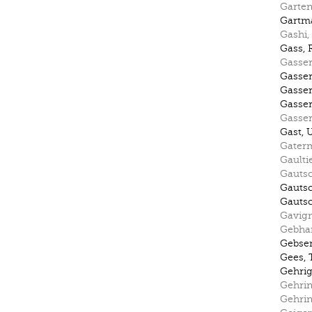
Garte
Gartm
Gashi
,
Gass
,
Gasse
Gasse
Gasse
Gasse
Gasse
Gast
,
U
Gater
Gaulti
Gautsc
Gautsc
Gautsc
Gavig
Gebha
Gebse
Gees
,
Gehrig
Gehri
Gehri