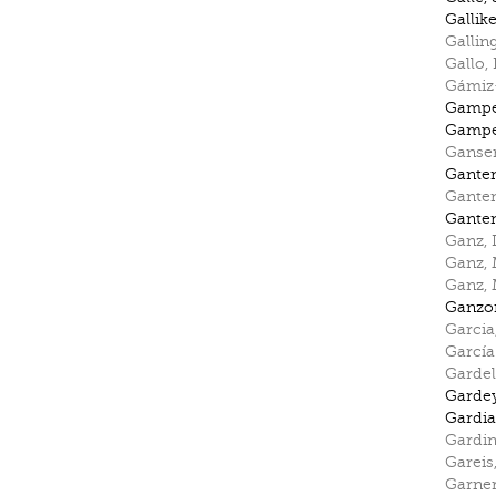
Gallik
Gallin
Gallo
,
Gámiz
Gamp
Gamp
Ganse
Gante
Gante
Gante
Ganz
,
Ganz
,
Ganz
,
Ganzo
Garcia
García
Gardel
Garde
Gardi
Gardi
Gareis
Garne