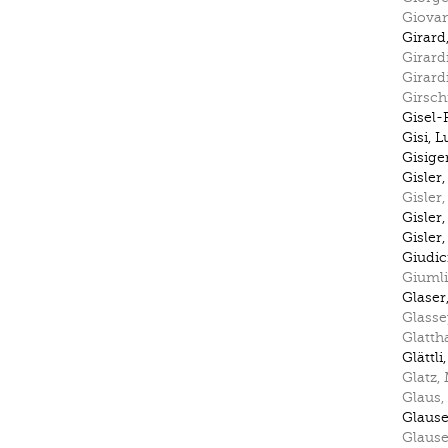
Giovan
Girard
Girard
Girard
Girsch
Gisel-
Gisi
,
L
Gisige
Gisler
Gisler
Gisler
Gisler
Giudic
Giumli
Glaser
Glasse
Glatth
Glättli
Glatz
,
Glaus
,
Glause
Glause