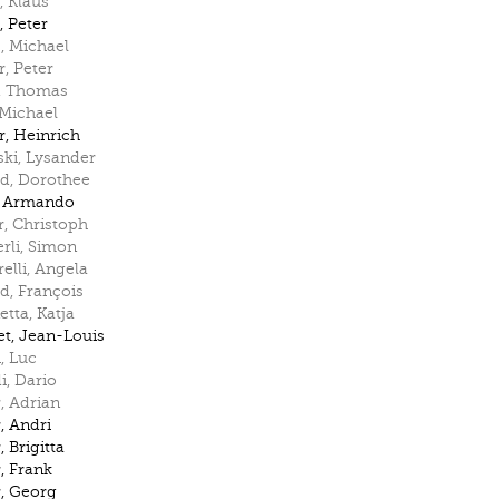
,
Klaus
,
Peter
s
,
Michael
r
,
Peter
,
Thomas
Michael
r
,
Heinrich
ski
,
Lysander
rd
,
Dorothee
,
Armando
r
,
Christoph
rli
,
Simon
elli
,
Angela
d
,
François
etta
,
Katja
et
,
Jean-Louis
i
,
Luc
i
,
Dario
r
,
Adrian
r
,
Andri
r
,
Brigitta
r
,
Frank
r
,
Georg