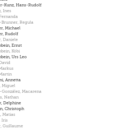
er-Kunz
,
Hans-Rudolf
g
,
Ines
Fernanda
-Brunner
,
Regula
er
,
Michael
er
,
Rudolf
r
,
Daniele
nbein
,
Ernst
nbein
,
Köbi
nbein
,
Urs Leo
David
Markus
Martin
ni
,
Annetta
,
Miguel
-González
,
Macarena
s
,
Nathan
y
,
Delphine
an
,
Christoph
n
,
Matias
,
Iris
r
,
Guillaume