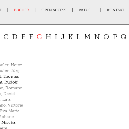
T
BÜCHER
OPEN ACCESS
AKTUELL
KONTAKT
C
D
E
F
G
H
I
J
K
L
M
N
O
P
Q
uler
,
Heinz
uler
,
Jürg
l
,
Thomas
nt
,
Rudolf
no
,
Romano
o
,
David
r
,
Lina
nko
,
Victoria
Eva Maria
éphane
,
Mischa
Sara