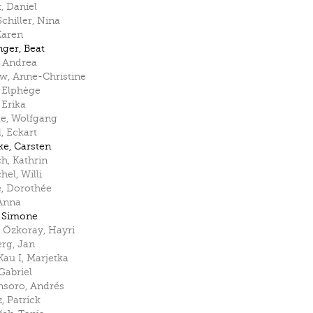
k
,
Daniel
chiller
,
Nina
Karen
nger
,
Beat
,
Andrea
ow
,
Anne-Christine
,
Elphège
,
Erika
le
,
Wolfgang
l
,
Eckart
ke
,
Carsten
ch
,
Kathrin
hel
,
Willi
e
,
Dorothée
Anna
,
Simone
n Özkoray
,
Hayri
erg
,
Jan
Kau I
,
Marjetka
Gabriel
soro
,
Andrés
z
,
Patrick