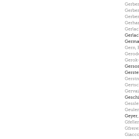
Gerbe
Gerbe
Gerbe
Gerha
Gerla
Gerla
Germ
Gern
,
Gerode
Gerok-
Gerso
Gerste
Gerstn
Gerts
Gervai
Geschi
Gessle
Geule
Geyer
Gfeller
Gfrere
Giacc