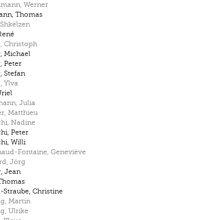
nmann
,
Werner
ann
,
Thomas
Shkëlzen
René
r
,
Christoph
r
,
Michael
r
,
Peter
r
,
Stefan
r
,
Ylva
riel
mann
,
Julia
er
,
Matthieu
hi
,
Nadine
hi
,
Peter
hi
,
Willi
naud-Fontaine
,
Geneviève
rd
,
Jörg
r
,
Jean
Thomas
-Straube
,
Christine
ng
,
Martin
ng
,
Ulrike