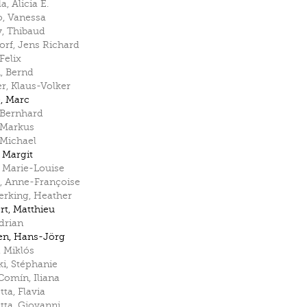
la
,
Alicia E.
ò
,
Vanessa
y
,
Thibaud
orf
,
Jens Richard
Felix
n
,
Bernd
er
,
Klaus-Volker
e
,
Marc
Bernhard
Markus
Michael
,
Margit
,
Marie-Louise
,
Anne-Françoise
rerking
,
Heather
rt
,
Matthieu
drian
en
,
Hans-Jörg
,
Miklós
ki
,
Stéphanie
 Comín
,
Iliana
tta
,
Flavia
tta
,
Giovanni