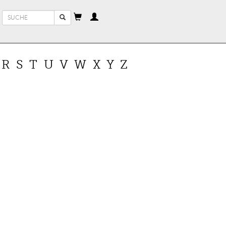
Suchformular
Suche
R
S
T
U
V
W
X
Y
Z