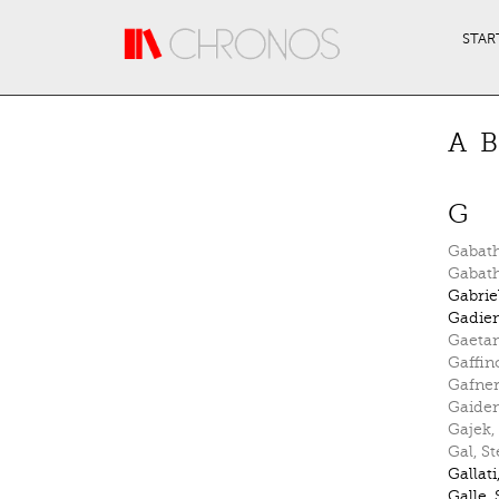
Direkt zum Inhalt
STAR
A
B
G
Gabath
Gabath
Gabrie
Gadie
Gaeta
Gaffin
Gafne
Gaide
Gajek
,
Gal
,
St
Gallati
Galle
,