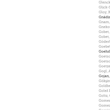
Glenc
Glick-S
Gloy
,
Gnädi
Gnam
Gnek
Gobet
Gobet
Göder
Goebe
Goehr
Goets
Goetsc
Goetz
Gogl
,
Gojan
Gökşi
Goldb
Golež 
Goltz
,
Gomen
Gome