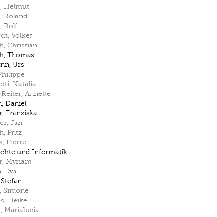
r
,
Helmut
r
,
Roland
r
,
Rolf
rdt
,
Volker
ch
,
Christian
ch
,
Thomas
ann
,
Urs
Philippe
tti
,
Natalia
Reiter
,
Annette
n
,
Daniel
r
,
Franziska
er
,
Jan
ch
,
Fritz
s
,
Pierre
chte und Informatik
r
,
Myriam
n
,
Eva
,
Stefan
,
Simone
is
,
Heike
o
,
Marialucia