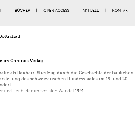
T
BÜCHER
OPEN ACCESS
AKTUELL
KONTAKT
Gottschall
e im Chronos Verlag
tie als Bauherr. Streifzug durch die Geschichte der baulichen
arstellung des schweizerischen Bundesstaates im 19. und 20.
ndert
er und Leitbilder im sozialen Wandel
1991.