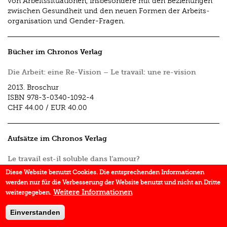
von Arbeitssituationen, insbesondere mit den Beziehungen
zwischen Gesundheit und den neuen Formen der Arbeits­
organisation und Gender-Fragen.
Bücher im Chronos Verlag
Die Arbeit: eine Re-Vision – Le travail: une re-vision
2013.
Broschur
ISBN
978-3-0340-1092-4
CHF 44.00
/
EUR 40.00
Aufsätze im Chronos Verlag
Le travail est-il soluble dans l’amour?
In:
Die Arbeit: eine Re-Vision – Le travail: une re-vision
2013.
Diese Website benutzt Cookies. Die entsprechenden Informationen
werden nur für die Verbesserung der Website benutzt und nicht an Dritte
Weitere Informationen
weitergegeben.
Einverstanden