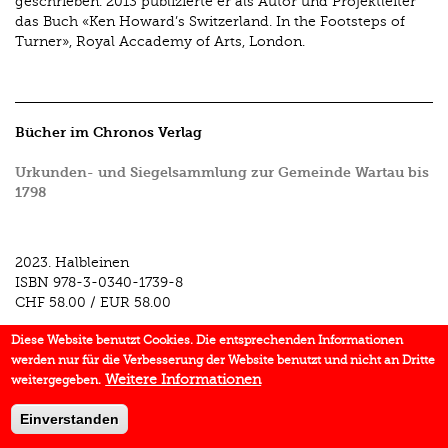
geschrieben. 2013 publizierte er als Autor und Projektleiter
das Buch «Ken Howard’s Switzerland. In the Footsteps of
Turner», Royal Accademy of Arts, London.
Bücher im Chronos Verlag
Urkunden- und Siegelsammlung zur Gemeinde Wartau bis
1798
2023.
Halbleinen
ISBN
978-3-0340-1739-8
CHF 58.00
/
EUR 58.00
Diese Website benutzt Cookies. Die entsprechenden Informationen
werden nur für die Verbesserung der Website benutzt und nicht an Dritte
Weitere Informationen
weitergegeben.
Einverstanden