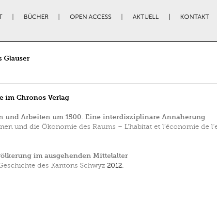
T
BÜCHER
OPEN ACCESS
AKTUELL
KONTAKT
 Glauser
e im Chronos Verlag
 und Arbeiten um 1500. Eine interdisziplinäre Annäherung
en und die Ökonomie des Raums – L’habitat et l’économie de l’
ölkerung im ausgehenden Mittelalter
Geschichte des Kantons Schwyz
2012.