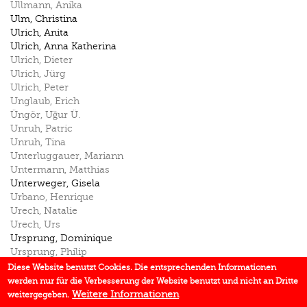
Ullmann
,
Anika
Ulm
,
Christina
Ulrich
,
Anita
Ulrich
,
Anna Katherina
Ulrich
,
Dieter
Ulrich
,
Jürg
Ulrich
,
Peter
Unglaub
,
Erich
Üngör
,
Uğur Ü.
Unruh
,
Patric
Unruh
,
Tina
Unterluggauer
,
Mariann
Untermann
,
Matthias
Unterweger
,
Gisela
Urbano
,
Henrique
Urech
,
Natalie
Urech
,
Urs
Ursprung
,
Dominique
Ursprung
,
Philip
Ursprung
,
Selina
Diese Website benutzt Cookies. Die entsprechenden Informationen
Usachuk
,
A. N.
werden nur für die Verbesserung der Website benutzt und nicht an Dritte
Utz
,
Peter
Weitere Informationen
weitergegeben.
Utz Tremp
,
Kathrin