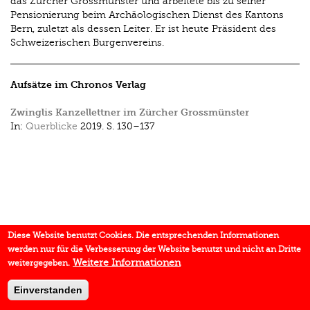
das Zürcher Grossmünster und arbeitete bis zu seiner
Pensionierung beim Archäologischen Dienst des Kantons
Bern, zuletzt als dessen Leiter. Er ist heute Präsident des
Schweizerischen Burgenvereins.
Aufsätze im Chronos Verlag
Zwinglis Kanzellettner im Zürcher Grossmünster
In:
Querblicke
2019.
S. 130–137
Diese Website benutzt Cookies. Die entsprechenden Informationen
werden nur für die Verbesserung der Website benutzt und nicht an Dritte
Weitere Informationen
weitergegeben.
Einverstanden