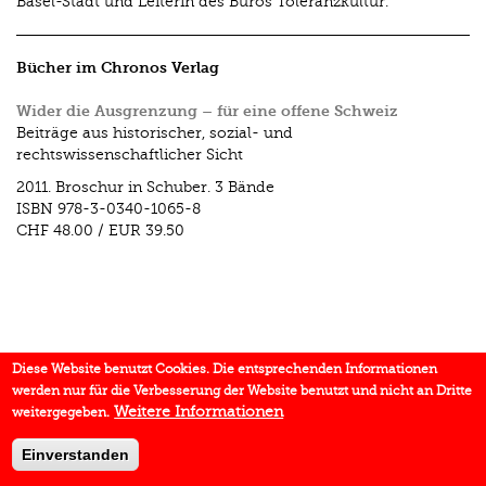
Basel-Stadt und Leiterin des Büros Toleranzkultur.
Bücher im Chronos Verlag
Wider die Ausgrenzung – für eine offene Schweiz
Beiträge aus historischer, sozial- und
rechtswissenschaftlicher Sicht
2011.
Broschur in Schuber. 3 Bände
ISBN
978-3-0340-1065-8
CHF 48.00
/
EUR 39.50
Diese Website benutzt Cookies. Die entsprechenden Informationen
werden nur für die Verbesserung der Website benutzt und nicht an Dritte
Weitere Informationen
weitergegeben.
Einverstanden