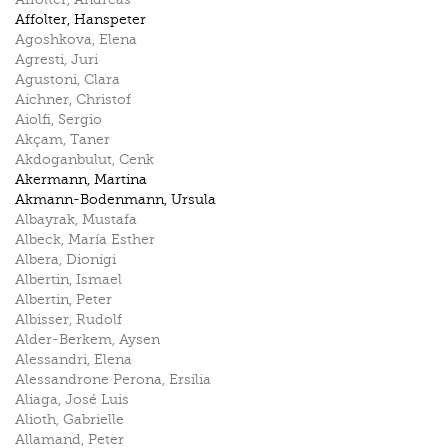
Affolter
,
Hanspeter
Agoshkova
,
Elena
Agresti
,
Juri
Agustoni
,
Clara
Aichner
,
Christof
Aiolfi
,
Sergio
Akçam
,
Taner
Akdoganbulut
,
Cenk
Akermann
,
Martina
Akmann-Bodenmann
,
Ursula
Albayrak
,
Mustafa
Albeck
,
María Esther
Albera
,
Dionigi
Albertin
,
Ismael
Albertin
,
Peter
Albisser
,
Rudolf
Alder-Berkem
,
Aysen
Alessandri
,
Elena
Alessandrone Perona
,
Ersilia
Aliaga
,
José Luis
Alioth
,
Gabrielle
Allamand
,
Peter