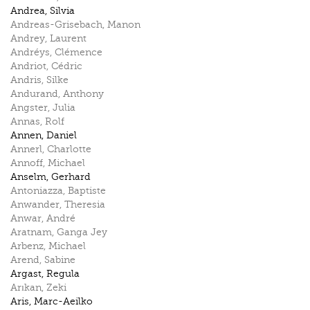
Andrea
,
Silvia
Andreas-Grisebach
,
Manon
Andrey
,
Laurent
Andréys
,
Clémence
Andriot
,
Cédric
Andris
,
Silke
Andurand
,
Anthony
Angster
,
Julia
Annas
,
Rolf
Annen
,
Daniel
Annerl
,
Charlotte
Annoff
,
Michael
Anselm
,
Gerhard
Antoniazza
,
Baptiste
Anwander
,
Theresia
Anwar
,
André
Aratnam
,
Ganga Jey
Arbenz
,
Michael
Arend
,
Sabine
Argast
,
Regula
Arıkan
,
Zeki
Aris
,
Marc-Aeilko