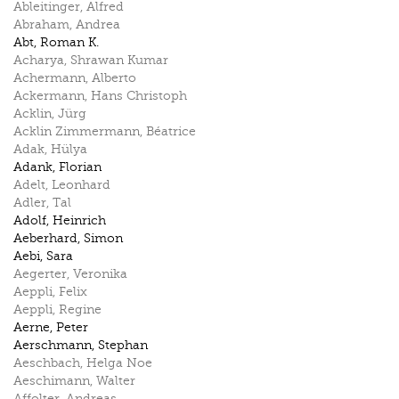
Ableitinger
,
Alfred
Abraham
,
Andrea
Abt
,
Roman K.
Acharya
,
Shrawan Kumar
Achermann
,
Alberto
Ackermann
,
Hans Christoph
Acklin
,
Jürg
Acklin Zimmermann
,
Béatrice
Adak
,
Hülya
Adank
,
Florian
Adelt
,
Leonhard
Adler
,
Tal
Adolf
,
Heinrich
Aeberhard
,
Simon
Aebi
,
Sara
Aegerter
,
Veronika
Aeppli
,
Felix
Aeppli
,
Regine
Aerne
,
Peter
Aerschmann
,
Stephan
Aeschbach
,
Helga Noe
Aeschimann
,
Walter
Affolter
,
Andreas