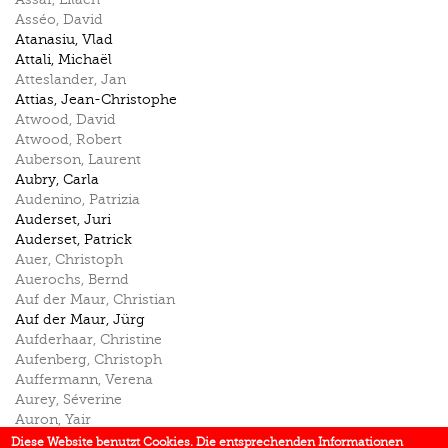
Asséo
,
David
Atanasiu
,
Vlad
Attali
,
Michaël
Atteslander
,
Jan
Attias
,
Jean-Christophe
Atwood
,
David
Atwood
,
Robert
Auberson
,
Laurent
Aubry
,
Carla
Audenino
,
Patrizia
Auderset
,
Juri
Auderset
,
Patrick
Auer
,
Christoph
Auerochs
,
Bernd
Auf der Maur
,
Christian
Auf der Maur
,
Jürg
Aufderhaar
,
Christine
Aufenberg
,
Christoph
Auffermann
,
Verena
Aurey
,
Séverine
Auron
,
Yair
Aust
,
Hugo
Diese Website benutzt Cookies. Die entsprechenden Informationen