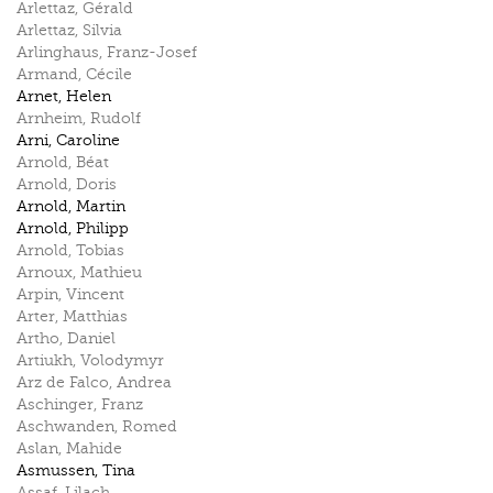
Arlettaz
,
Gérald
Arlettaz
,
Silvia
Arlinghaus
,
Franz-Josef
Armand
,
Cécile
Arnet
,
Helen
Arnheim
,
Rudolf
Arni
,
Caroline
Arnold
,
Béat
Arnold
,
Doris
Arnold
,
Martin
Arnold
,
Philipp
Arnold
,
Tobias
Arnoux
,
Mathieu
Arpin
,
Vincent
Arter
,
Matthias
Artho
,
Daniel
Artiukh
,
Volodymyr
Arz de Falco
,
Andrea
Aschinger
,
Franz
Aschwanden
,
Romed
Aslan
,
Mahide
Asmussen
,
Tina
Assaf
,
Lilach