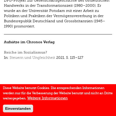
DFG-Projekt zur Gesellschaftsgeschichte des ostdeutschen
Handwerks in der Transformationszeit (1980–2000). Er
wurde an der Universität Potsdam mit einer Arbeit zu
Politiken und Praktiken der Vermögensvererbung in der
Bundesrepublik Deutschland und Grossbritannien (1945–
1990) promoviert.
Aufsätze im Chronos Verlag
Reiche im Sozialismus?
In:
Steuern und Ungleichheit
2021.
S. 115–127
Diese Website benutzt Cookies. Die entsprechenden Informationen
werden nur für die Verbesserung der Website benutzt und nicht an Dritte
Weitere Informationen
weitergegeben.
Einverstanden