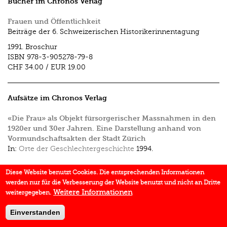
Bücher im Chronos Verlag
Frauen und Öffentlichkeit
Beiträge der 6. Schweizerischen Historikerinnentagung
1991.
Broschur
ISBN
978-3-905278-79-8
CHF 34.00
/
EUR 19.00
Aufsätze im Chronos Verlag
«Die Frau» als Objekt fürsorgerischer Massnahmen in den
1920er und 30er Jahren. Eine Darstellung anhand von
Vormundschaftsakten der Stadt Zürich
In:
Orte der Geschlechtergeschichte
1994.
Diese Website benutzt Cookies. Die entsprechenden Informationen
werden nur für die Verbesserung der Website benutzt und nicht an Dritte
Weitere Informationen
weitergegeben.
Einverstanden