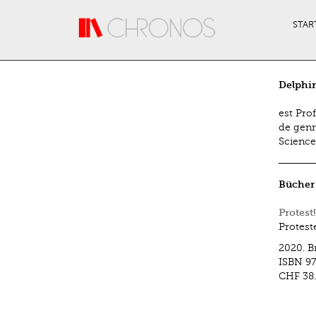
Direkt zum Inhalt
STAR
Delphi
est Pro
de genr
Sciences
Bücher
Protest!
Protest
2020.
B
ISBN
9
CHF 38