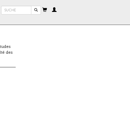
Suchformular
Suche
études
lté des