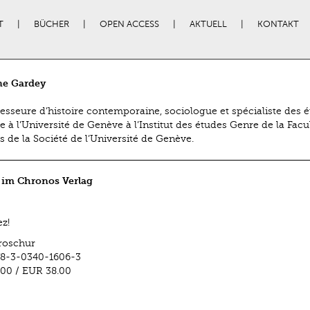
T
BÜCHER
OPEN ACCESS
AKTUELL
KONTAKT
ne Gardey
fesseure d’histoire contemporaine, sociologue et spécialiste des 
e à l’Université de Genève à l’Institut des études Genre de la Facu
 de la ­Société de l’Université de Genève.
 im Chronos Verlag
ez!
roschur
78-3-0340-1606-3
.00
/
EUR 38.00