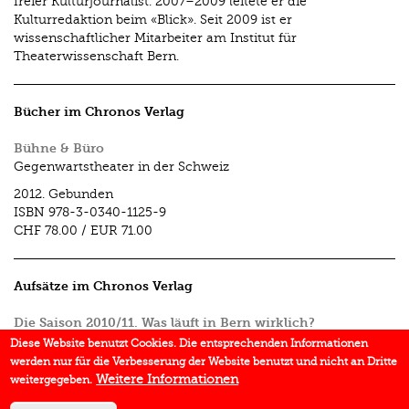
freier Kulturjournalist. 2007–2009 leitete er die
Kulturredaktion beim «Blick». Seit 2009 ist er
wissenschaftlicher Mitarbeiter am Institut für
Theaterwissenschaft Bern.
Bücher im Chronos Verlag
Bühne & Büro
Gegenwartstheater in der Schweiz
2012.
Gebunden
ISBN
978-3-0340-1125-9
CHF 78.00
/
EUR 71.00
Aufsätze im Chronos Verlag
Die Saison 2010/11. Was läuft in Bern wirklich?
In:
Bühne & Büro
2012.
Diese Website benutzt Cookies. Die entsprechenden Informationen
werden nur für die Verbesserung der Website benutzt und nicht an Dritte
«Es dürfte hier eingeschritten werden müssen …». Das
Weitere Informationen
weitergegeben.
Cabaret Cornichon und die Zensur 1939-1945