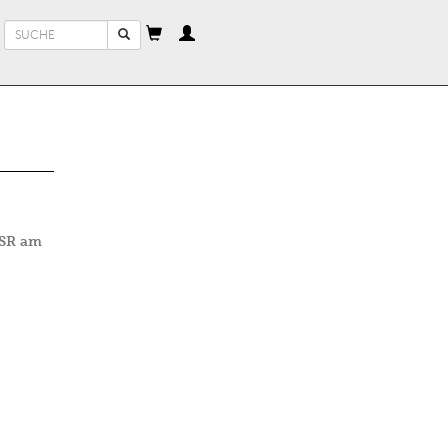
Suchformular
Suche
SSR am