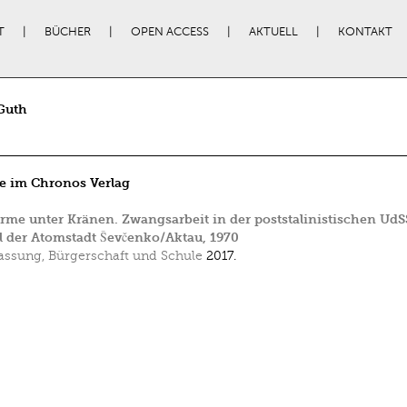
T
BÜCHER
OPEN ACCESS
AKTUELL
KONTAKT
Guth
e im Chronos Verlag
me unter Kränen. Zwangsarbeit in der poststalinistischen Ud
l der Atomstadt Ševčenko/Aktau, 1970
assung, Bürgerschaft und Schule
2017.