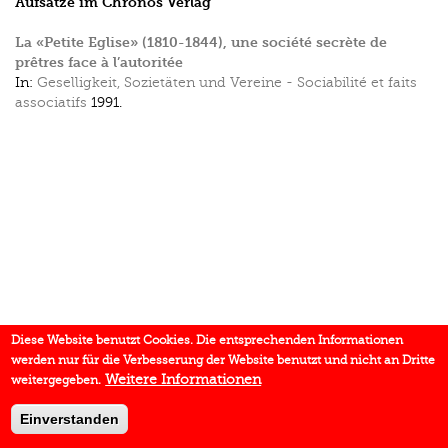
Aufsätze im Chronos Verlag
La «Petite Eglise» (1810-1844), une société secrète de
prêtres face à l’autoritée
In:
Geselligkeit, Sozietäten und Vereine - Sociabilité et faits
associatifs
1991.
Diese Website benutzt Cookies. Die entsprechenden Informationen
werden nur für die Verbesserung der Website benutzt und nicht an Dritte
Weitere Informationen
weitergegeben.
Einverstanden