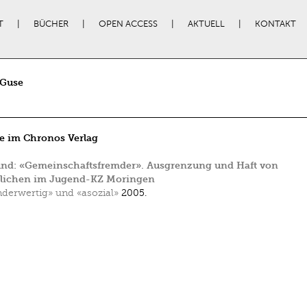
T
BÜCHER
OPEN ACCESS
AKTUELL
KONTAKT
 Guse
e im Chronos Verlag
und: «Gemeinschaftsfremder». Ausgrenzung und Haft von
lichen im Jugend-KZ Moringen
derwertig» und «asozial»
2005.