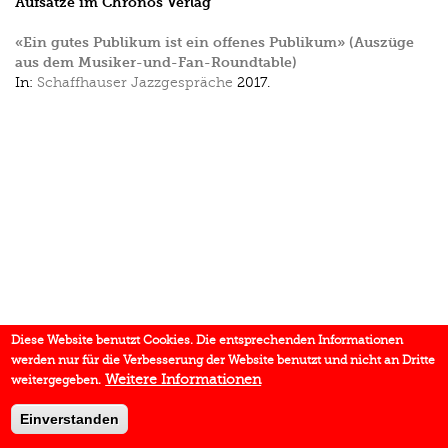
Aufsätze im Chronos Verlag
«Ein gutes Publikum ist ein offenes Publikum» (Auszüge
aus dem Musiker-und-Fan-Roundtable)
In:
Schaffhauser Jazzgespräche
2017.
Diese Website benutzt Cookies. Die entsprechenden Informationen
werden nur für die Verbesserung der Website benutzt und nicht an Dritte
Weitere Informationen
weitergegeben.
Einverstanden