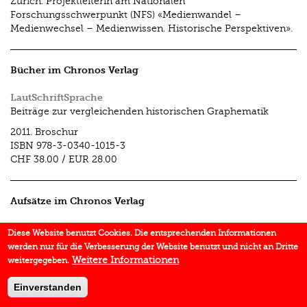
Zürich. Projektleiterin am Nationalen
Forschungsschwerpunkt (NFS) «Medienwandel –
Medienwechsel – Medienwissen. Historische Perspektiven».
Bücher im Chronos Verlag
LautSchriftSprache
Beiträge zur vergleichenden historischen Graphematik
2011.
Broschur
ISBN
978-3-0340-1015-3
CHF 38.00
/
EUR 28.00
Aufsätze im Chronos Verlag
Einleitung
Diese Website benutzt Cookies. Die entsprechenden Informationen
In:
LautSchriftSprache
2011.
werden nur für die Verbesserung der Website benutzt und nicht an Dritte
Weitere Informationen
weitergegeben.
Einverstanden