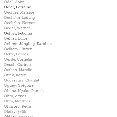
Odell
,
John
Odier
,
Lorraine
Oechler
,
Melanie
Oechslin
,
Ludwig
Oechslin
,
Werner
Oeder
,
Werner
Oehler
,
Felicitas
Oehler
,
Luise
Oehme-Jüngling
,
Karoline
Oelkers
,
Jürgen
Oelze
,
Patrick
Oertle
,
Cornelia
Oesch
,
Corinna
Oetken
,
Mareile
Offen
,
Karen
Oggenfuss
,
Chantal
Oguey
,
Grégoire
Ohene-Nyako
,
Pamela
Ohm
,
Agnes
Ohm
,
Matthias
Ohnsorg
,
Petra
Okday
,
Șefik
Oldörp
,
Andreas