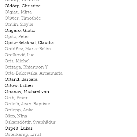
Oldörp
,
Christine
Olgiati
,
Mirta
Olivier
,
Timothée
Omlin
,
Sibylle
Ongaro
,
Giulio
Opitz
,
Peter
Opitz-Belakhal
,
Claudia
Ordóñez
,
Maria-Belén
Orešković
,
Luc
Oris
,
Michel
Orizaga
,
Rhiannon Y
Orla-Bukowska
,
Annamaria
Orland
,
Barbara
Orlow
,
Esther
Orsouw
,
Michael van
Orth
,
Peter
Ortleib
,
Jean-Baptiste
Ortlepp
,
Anke
Ošep
,
Nina
Óskarsdóttir
,
Svanhildur
Ospelt
,
Lukas
Osterkamp
,
Ernst