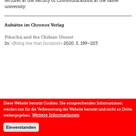
lecturer at the Faculty of Communications at the same
university.
Aufsätze im Chronos Verlag
Pikachú and the Chilean Unrest
In:
«Bring me that horizon!»
2020.
S. 199–203
Diese Website benutzt Cookies. Die entsprechenden Informationen
werden nur für die Verbesserung der Website benutzt und nicht an Dritte
Weitere Informationen
weitergegeben.
Einverstanden